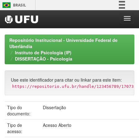
Skip
BRASIL
navigation
Simplifique!
Comunica BR
Participe
Repositório Institucional - Universidade Federal de
Acesso à informação
Uberlândia
Instituto de Psicologia (IP)
Legislação
DISSERTAÇÃO - Psicologia
Canais
Use este identificador para citar ou linkar para este item:
https://repositorio.ufu.br/handle/123456789/17073
Tipo do
Dissertação
documento:
Tipo de
Acesso Aberto
acesso: