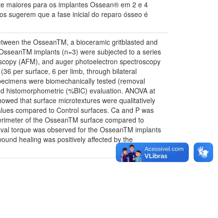
ente maiores para os implantes Ossean® em 2 e 4
s sugerem que a fase inicial do reparo ósseo é
between the OsseanTM, a bioceramic gritblasted and
d OsseanTM implants (n=3) were subjected to a series
roscopy (AFM), and auger photoelectron spectroscopy
36 per surface, 6 per limb, through bilateral
specimens were biomechanically tested (removal
and histomorphometric (%BIC) evaluation. ANOVA at
owed that surface microtextures were qualitatively
alues compared to Control surfaces. Ca and P was
erimeter of the OsseanTM surface compared to
emoval torque was observed for the OsseanTM implants
wound healing was positively affected by the