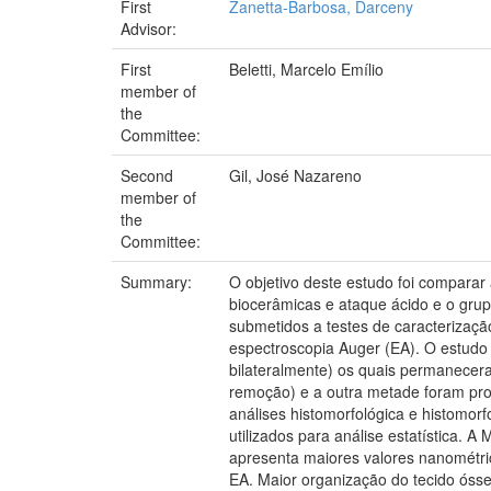
First
Zanetta-Barbosa, Darceny
Advisor:
First
Beletti, Marcelo Emílio
member of
the
Committee:
Second
Gil, José Nazareno
member of
the
Committee:
Summary:
O objetivo deste estudo foi comparar
biocerâmicas e ataque ácido e o grup
submetidos a testes de caracterização
espectroscopia Auger (EA). O estudo 
bilateralmente) os quais permanecer
remoção) e a outra metade foram pr
análises histomorfológica e histomo
utilizados para análise estatística. 
apresenta maiores valores nanométri
EA. Maior organização do tecido óss