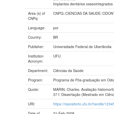
Implantes dentários osseointegrados
Area (s) of
CNPQ::CIENCIAS DA SAUDE::ODO
CNPq:
Language:
por
Country:
BR
Publisher:
Universidade Federal de Uberlândia
Institution
UFU
Acronym:
Department:
Ciências da Saúde
Program:
Programa de Pós-graduação em Odon
Quote:
MARIN, Charles. Avaliação histomorf
37 f. Dissertação (Mestrado em Ciênc
URI:
https://repositorio.ufu.br/handle/12
Date of
21-Feb-2008