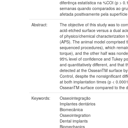
diferênça estatística na %COI (p > 0
semanas quando comparados ao grupo 
afetada positivamente pela superfíc
Abstract:
The objective of this study was to c
acid-etched surface versus a dual ac
of physico/chemical characterization
(APS). The animal model comprised the
sequenced procedures), which remaine
torque), and the other half was nond
95% level of confidence and Tukey po
and quantitatively different, and t
detected at the OsseanTM surface by
Control, despite the nonsignificant d
at both implantation times (p < 0.000
OsseanTM surface compared to the du
Keywords:
Osseointegração
Implantes dentários
Biomecânica
Osseointegration
Dental implants
Biomechanics