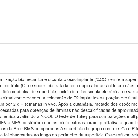
 a fixação biomecânica e o contato ossoimplante (%COI) entre a super
o controle (C) de superfície tratada com duplo ataque ácido em cães 
 físico/química de superfície, incluindo microscopia eletrônica de va
animal compreendeu a colocação de 72 implantes na porção proximal da
am por 2 e 4 semanas in vivo. Após a eutanásia, metade dos espécime
ocessadas para obtençao de lâminas não descalcificadas de aproxim
rfométrica avaliando a %COI. O teste de Tukey para comparações múlti
A MEV e MFA mostraram que as microtexturas foram qualitativa e quanti
cos de Ra e RMS comparados à superfície do grupo controle. Ca e P 
eo foi observadas ao longo do perímetro da superfície Ossean® em rel