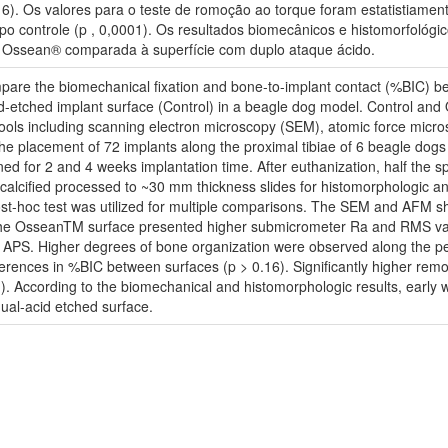
.16). Os valores para o teste de romoção ao torque foram estatistiam
controle (p , 0,0001). Os resultados biomecânicos e histomorfológico
ie Ossean® comparada à superfície com duplo ataque ácido.
ompare the biomechanical fixation and bone-to-implant contact (%BIC) 
id-etched implant surface (Control) in a beagle dog model. Control an
 tools including scanning electron microscopy (SEM), atomic force mic
 placement of 72 implants along the proximal tibiae of 6 beagle dogs (
d for 2 and 4 weeks implantation time. After euthanization, half the 
ecalcified processed to ~30 mm thickness slides for histomorphologic 
st-hoc test was utilized for multiple comparisons. The SEM and AFM sh
hat the OsseanTM surface presented higher submicrometer Ra and RMS v
 APS. Higher degrees of bone organization were observed along the p
ifferences in %BIC between surfaces (p > 0.16). Significantly higher r
1). According to the biomechanical and histomorphologic results, early 
al-acid etched surface.