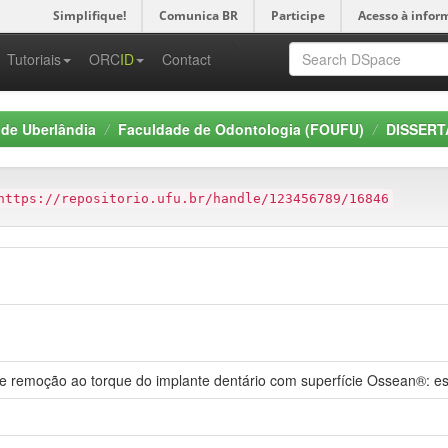
Simplifique!
Comunica BR
Participe
Acesso à infor
-->
Tutoriais
ORC
ID
Contact
 de Uberlândia
Faculdade de Odontologia (FOUFU)
DISSERT
https://repositorio.ufu.br/handle/123456789/16846
 de remoção ao torque do implante dentário com superfície Ossean®: e