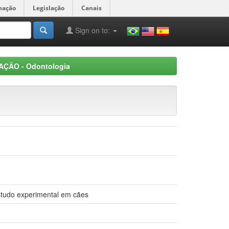
mação
Legislação
Canais
Sign on to:
AÇÃO - Odontologia
studo experimental em cães