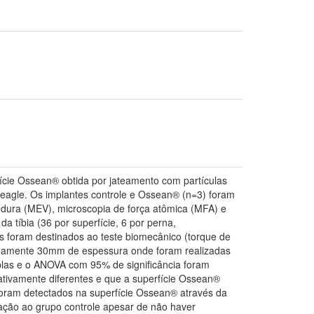
fície Ossean® obtida por jateamento com partículas
beagle. Os implantes controle e Ossean® (n=3) foram
rredura (MEV), microscopia de força atômica (MFA) e
 tíbia (36 por superfície, 6 por perna,
s foram destinados ao teste biomecânico (torque de
adamente 30mm de espessura onde foram realizadas
plas e o ANOVA com 95% de significância foram
tativamente diferentes e que a superfície Ossean®
foram detectados na superfície Ossean® através da
ação ao grupo controle apesar de não haver