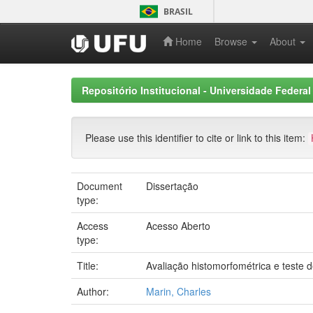
Skip
BRASIL
navigation
Home
Browse
About
Repositório Institucional - Universidade Federal
Please use this identifier to cite or link to this item:
Document
Dissertação
type:
Access
Acesso Aberto
type:
Title:
Avaliação histomorfométrica e teste
Author:
Marin, Charles