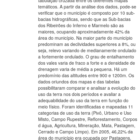
tabulação cruzada entre os diferentes mapas
temáticos. A partir da análise dos dados, pode-se
verificar que o município é composto por 10 sub-
bacias hidrográficas, sendo que as Sub-bacias
dos Ribeirões do Inferno e Marmelo são as
maiores, ocupando aproximadamente 42% da
área do município. Na maior parte do município
predominam as declividades superiores a 8%, ou
seja, relevo variando de medianamente ondulado
a fortemente ondulado. O grau de entalhamento
dos vales varia de fraco a forte e a densidade de
drenagem varia de média a pequena. Há um
predomínio das altitudes entre 900 e 1200m. Os
dados oriundos dos mapas e das tabelas
possibilitaram comparar e analisar a evolução do
uso da terra nos dois períodos e avaliar a
adequabilidade do uso da terra em função do
meio físico. Foram identificadas e mapeadas 11
categorias de uso da terra (Pivô, Urbano e Uso
Misto, Campo Rupestre, Reflorestamento, Corpos
d água, Agricultura, Mineração, Mata, Pastagem,
Cerrado e Campo Limpo). Em 2005, 46,22% da
área do município era ocupada por Pastagens,