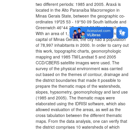
two different periods: 1985 and 2005. Araxá is
located in the Alto Paranaíba Macrorregion in
Minas Gerais State, between the geographic co-
ordinates 19º25 53 - 19°50 09 South latitude and
Greenwich 46°44 27 - 47°13 38 West longitude.
With an area of 1,166.96km2 and 367km from the
capital of Minas Gerais, the city had a population
of 78,997 inhabitants in 2000. In order to carry out
this work, topographic charts, geomorphologic
mapping and 1985 TM/Landsat 5 and 2005
CCD/CBERS satellite images were used. The
survey of the physical environment was carried
out based on the themes of contour, drainage and
the district boundaries that made it possible to
prepare the thematic maps of the watersheds,
slopes, hypsometry, geomorphology and land use
(1985 and 2005). The thematic maps were
elaborated using the IDRISI software, which also
allowed evaluation of the areas, as well as the
cross tabulation between the different thematic
maps. From the data analysis, one can verify that
the district comprises 10 watersheds of which