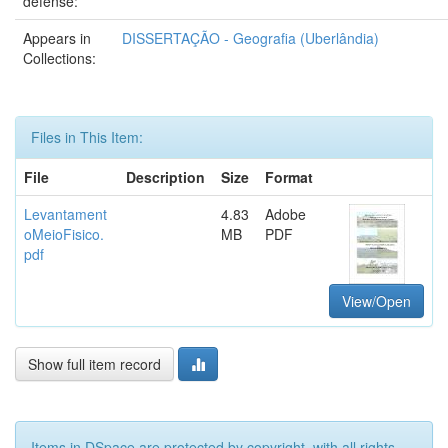
defense:
Appears in
DISSERTAÇÃO - Geografia (Uberlândia)
Collections:
Files in This Item:
File
Description
Size
Format
Levantament
4.83
Adobe
oMeioFisico.
MB
PDF
pdf
View/Open
Show full item record
Items in DSpace are protected by copyright, with all rights