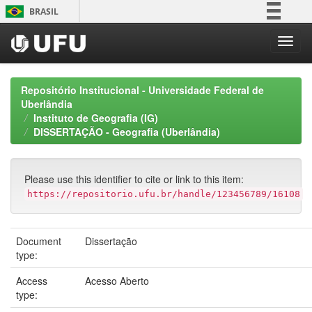
Skip
BRASIL
navigation
Simplifique!
Comunica BR
Participe
Repositório Institucional - Universidade Federal de
Acesso à informação
Uberlândia
Instituto de Geografia (IG)
Legislação
DISSERTAÇÃO - Geografia (Uberlândia)
Canais
Please use this identifier to cite or link to this item:
https://repositorio.ufu.br/handle/123456789/16108
Document
Dissertação
type:
Access
Acesso Aberto
type: