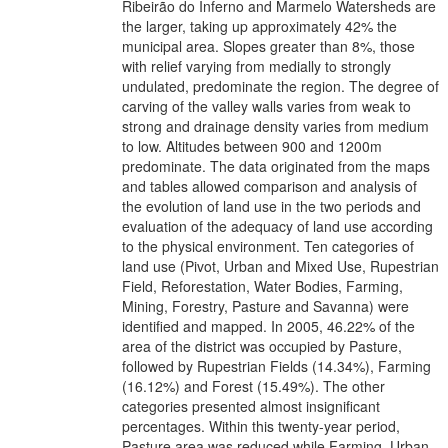
Ribeirão do Inferno and Marmelo Watersheds are
the larger, taking up approximately 42% the
municipal area. Slopes greater than 8%, those
with relief varying from medially to strongly
undulated, predominate the region. The degree of
carving of the valley walls varies from weak to
strong and drainage density varies from medium
to low. Altitudes between 900 and 1200m
predominate. The data originated from the maps
and tables allowed comparison and analysis of
the evolution of land use in the two periods and
evaluation of the adequacy of land use according
to the physical environment. Ten categories of
land use (Pivot, Urban and Mixed Use, Rupestrian
Field, Reforestation, Water Bodies, Farming,
Mining, Forestry, Pasture and Savanna) were
identified and mapped. In 2005, 46.22% of the
area of the district was occupied by Pasture,
followed by Rupestrian Fields (14.34%), Farming
(16.12%) and Forest (15.49%). The other
categories presented almost insignificant
percentages. Within this twenty-year period,
Pasture area was reduced while Farming, Urban