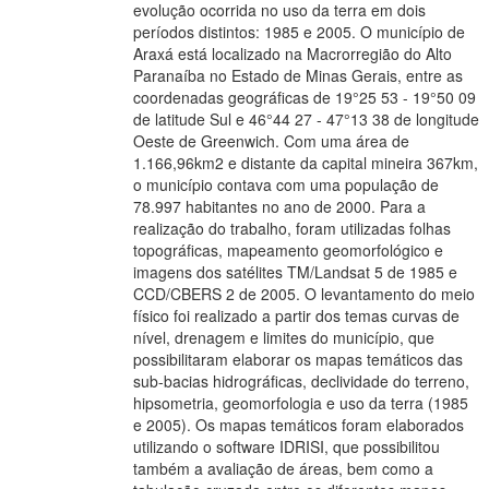
evolução ocorrida no uso da terra em dois
períodos distintos: 1985 e 2005. O município de
Araxá está localizado na Macrorregião do Alto
Paranaíba no Estado de Minas Gerais, entre as
coordenadas geográficas de 19°25 53 - 19°50 09
de latitude Sul e 46°44 27 - 47°13 38 de longitude
Oeste de Greenwich. Com uma área de
1.166,96km2 e distante da capital mineira 367km,
o município contava com uma população de
78.997 habitantes no ano de 2000. Para a
realização do trabalho, foram utilizadas folhas
topográficas, mapeamento geomorfológico e
imagens dos satélites TM/Landsat 5 de 1985 e
CCD/CBERS 2 de 2005. O levantamento do meio
físico foi realizado a partir dos temas curvas de
nível, drenagem e limites do município, que
possibilitaram elaborar os mapas temáticos das
sub-bacias hidrográficas, declividade do terreno,
hipsometria, geomorfologia e uso da terra (1985
e 2005). Os mapas temáticos foram elaborados
utilizando o software IDRISI, que possibilitou
também a avaliação de áreas, bem como a