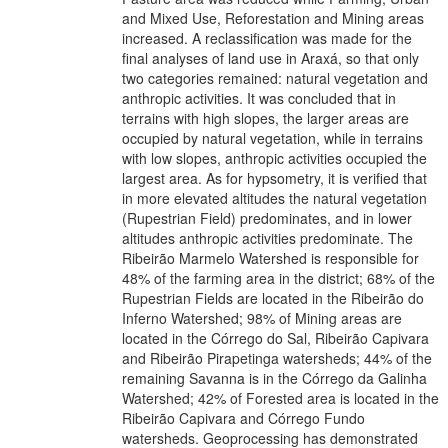
and Mixed Use, Reforestation and Mining areas
increased. A reclassification was made for the
final analyses of land use in Araxá, so that only
two categories remained: natural vegetation and
anthropic activities. It was concluded that in
terrains with high slopes, the larger areas are
occupied by natural vegetation, while in terrains
with low slopes, anthropic activities occupied the
largest area. As for hypsometry, it is verified that
in more elevated altitudes the natural vegetation
(Rupestrian Field) predominates, and in lower
altitudes anthropic activities predominate. The
Ribeirão Marmelo Watershed is responsible for
48% of the farming area in the district; 68% of the
Rupestrian Fields are located in the Ribeirão do
Inferno Watershed; 98% of Mining areas are
located in the Córrego do Sal, Ribeirão Capivara
and Ribeirão Pirapetinga watersheds; 44% of the
remaining Savanna is in the Córrego da Galinha
Watershed; 42% of Forested area is located in the
Ribeirão Capivara and Córrego Fundo
watersheds. Geoprocessing has demonstrated