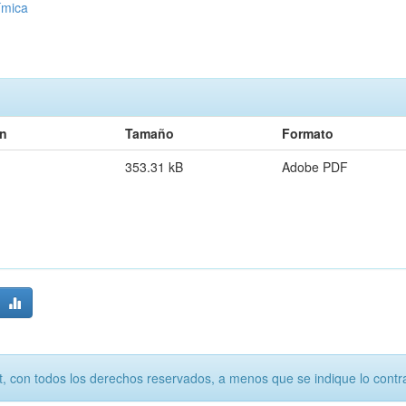
ímica
ón
Tamaño
Formato
353.31 kB
Adobe PDF
, con todos los derechos reservados, a menos que se indique lo contra