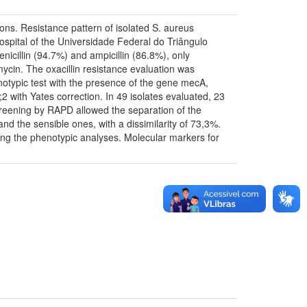
ions. Resistance pattern of isolated S. aureus
Hospital of the Universidade Federal do Triângulo
enicillin (94.7%) and ampicillin (86.8%), only
ycin. The oxacillin resistance evaluation was
notypic test with the presence of the gene mecA,
with Yates correction. In 49 isolates evaluated, 23
screening by RAPD allowed the separation of the
nd the sensible ones, with a dissimilarity of 73,3%.
ming the phenotypic analyses. Molecular markers for