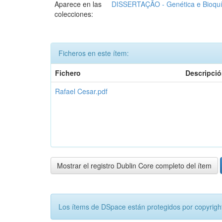
Aparece en las
DISSERTAÇÃO - Genética e Bioqu
colecciones:
Ficheros en este ítem:
Fichero
Descripci
Rafael Cesar.pdf
Mostrar el registro Dublin Core completo del ítem
Los ítems de DSpace están protegidos por copyright