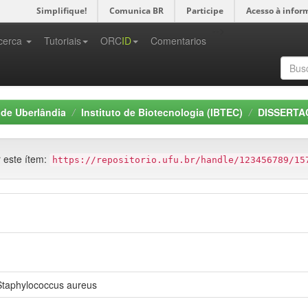
Simplifique!
Comunica BR
Participe
Acesso à infor
-->
cerca
Tutoriais
ORC
ID
Comentarios
 de Uberlândia
Instituto de Biotecnologia (IBTEC)
DISSERTAÇ
r este ítem:
https://repositorio.ufu.br/handle/123456789/15
Staphylococcus aureus