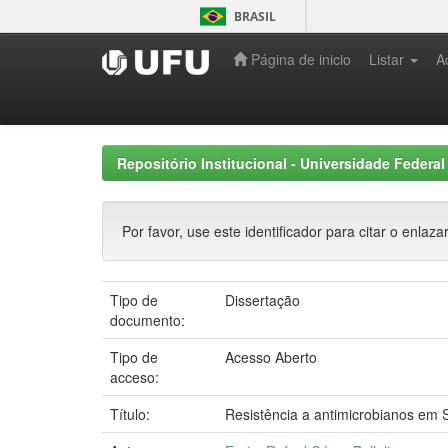
Skip
BRASIL
navigation
Página de inicio
Listar
A
Repositório Institucional - Universidade Federal
Por favor, use este identificador para citar o enlaza
Tipo de
Dissertação
documento:
Tipo de
Acesso Aberto
acceso:
Título:
Resistência a antimicrobianos em 