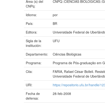
Área (s) del
CNPQ::CIENCIAS BIOLOGICAS::
CNPq:
Idioma:
por
País:
BR
Editora:
Universidade Federal de Uberlândi
Sigla de la
UFU
institución:
Departamento:
Ciências Biológicas
Programa:
Programa de Pós-graduação em Ge
Cita:
FARIA, Rafael César Bolleli. Resis
Universidade Federal de Uberlândi
URI:
https://repositorio.ufu.br/handle/
Fecha de
28-feb-2008
defensa: