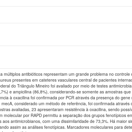
a múltiplos antibióticos representam um grande problema no controle da
aureus presentes em cateteres vasculares central de pacientes internad
deral do Triângulo Mineiro foi avaliado por meio de testes antimicrobia
(94,7%) e ampicilina (86,8%), considerando-se somente as amostras que
ência à oxacilina foi confirmada por PCR através da presença do gene
 mecA, considerado um método de referência, foi confirmada através 
tras avaliadas, 23 apresentaram resistência à oxacilina, sendo possí
m molecular por RAPD permitiu a separação dos grupos fenotípicos e
is aos antimicrobianos, com uma dissimilaridade de 73,3%. Há maior s
mando assim as análises fenotípicas. Marcadores moleculares para det