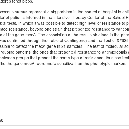
dores fenotípicos.
lococcus aureus represent a big problem in the control of hospital infect
ter of patients interned in the Intensive Therapy Center of the School 
al tests, in which it was possible to detect high level of resistance to p
nted resistance, beyond one strain that presented resistance to vancom
 of the gene mecA. The association of the results obtained in the phe
as confirmed through the Table of Contingency and the Test of &#935;2 
possible to detect the mecA gene in 21 samples. The test of molecular 
grouping patterns, the ones that presented resistance to antimicrobials a
y between groups that present the same type of resistance, thus confir
n, like the gene mecA, were more sensitive than the phenotypic markers.
as