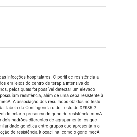
s infecções hospitalares. O perfil de resistência a
os em leitos do centro de terapia intensiva do
nos, pelos quais foi possível detectar um elevado
 possuíam resistência, além de uma cepa resistente à
 mecA. A associação dos resultados obtidos no teste
da Tabela de Contingência e do Teste de &#935;2
vel detectar a presença do gene de resistência mecA
m dois padrões diferentes de agrupamento, os que
imilaridade genética entre grupos que apresentam o
ecção de resistência à oxacilina, como o gene mecA,