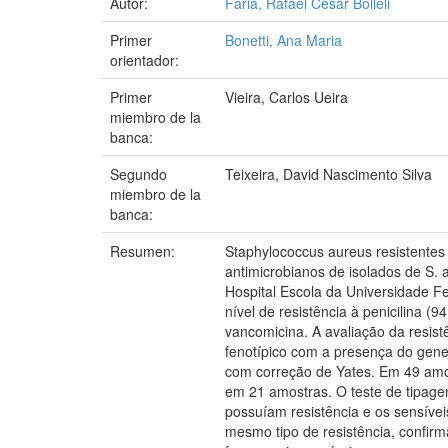
Autor:
Faria, Rafael César Bolleli
Primer
Bonetti, Ana Maria
orientador:
Primer
Vieira, Carlos Ueira
miembro de la
banca:
Segundo
Teixeira, David Nascimento Silva
miembro de la
banca:
Resumen:
Staphylococcus aureus resistentes 
antimicrobianos de isolados de S. 
Hospital Escola da Universidade Fe
nível de resistência à penicilina 
vancomicina. A avaliação da resist
fenotípico com a presença do gene
com correção de Yates. Em 49 amos
em 21 amostras. O teste de tipage
possuíam resistência e os sensíve
mesmo tipo de resistência, confir