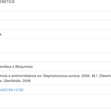
GENETICA
a
nética e Bioquímica
tência a antimicrobianos em Staphylococcus aureus. 2008. 48 f. Disser
a, Uberlândia, 2008.
123456789/15785