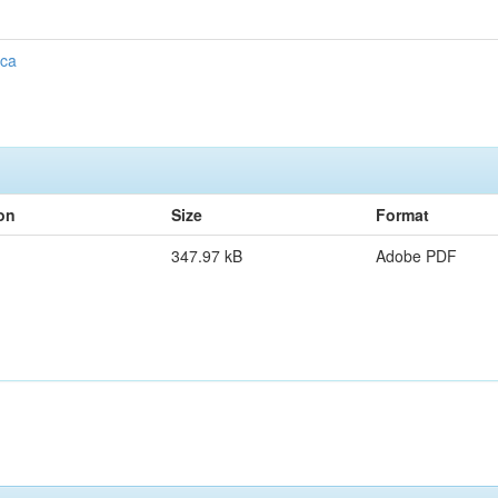
ica
on
Size
Format
347.97 kB
Adobe PDF