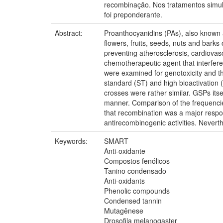
recombinação. Nos tratamentos simul
foi preponderante.
Abstract:
Proanthocyanidins (PAs), also known 
flowers, fruits, seeds, nuts and bark
preventing atherosclerosis, cardiovas
chemotherapeutic agent that interfer
were examined for genotoxicity and t
standard (ST) and high bioactivation 
crosses were rather similar. GSPs i
manner. Comparison of the frequencie
that recombination was a major resp
antirecombinogenic activities. Nevert
Keywords:
SMART
Anti-oxidante
Compostos fenólicos
Tanino condensado
Anti-oxidants
Phenolic compounds
Condensed tannin
Mutagênese
Drosofila melanogaster