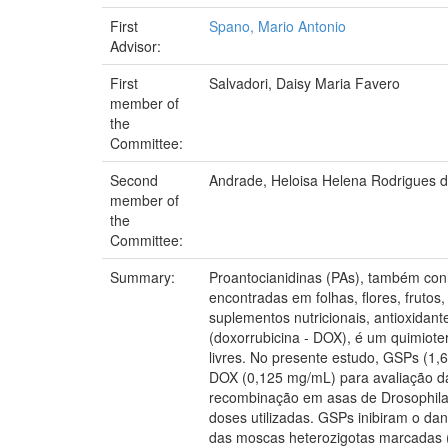
First
Spano, Mario Antonio
Advisor:
First
Salvadori, Daisy Maria Favero
member of
the
Committee:
Second
Andrade, Heloisa Helena Rodrigues 
member of
the
Committee:
Summary:
Proantocianidinas (PAs), também con
encontradas em folhas, flores, fruto
suplementos nutricionais, antioxidant
(doxorrubicina - DOX), é um quimiote
livres. No presente estudo, GSPs (1
DOX (0,125 mg/mL) para avaliação da
recombinação em asas de Drosophila 
doses utilizadas. GSPs inibiram o 
das moscas heterozigotas marcadas (M