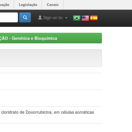
mação
Legislação
Canais
Sign on to:
ÃO - Genética e Bioquímica
o cloridrato de Doxorrubicina, em células somáticas