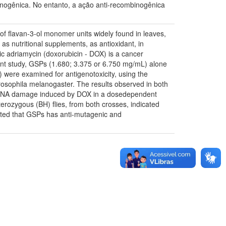
nogênica. No entanto, a ação anti-recombinogênica
f flavan-3-ol monomer units widely found in leaves,
s nutritional supplements, as antioxidant, in
tic adriamycin (doxorubicin - DOX) is a cancer
sent study, GSPs (1.680; 3.375 or 6.750 mg/mL) alone
were examined for antigenotoxicity, using the
rosophila melanogaster. The results observed in both
he DNA damage induced by DOX in a dosedependent
rozygous (BH) flies, from both crosses, indicated
ated that GSPs has anti-mutagenic and