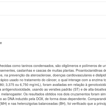
de
hecidas como taninos condensados, são oligômeros e polímeros de un
s, sementes, castanhas e cascas de muitas plantas. Proantocianidinas
es, na prevenção da aterosclerose, doenças cardiovasculares e dislipide
rápico usado no tratamento do câncer, o qual interage com a enzima 
,680; 3,375 ou 6,750 mg/mL), foram avaliadas em relação à genotoxic
 antigenotoxicidade, usando as versões padrão (ST) e de alta-bioativ
melanogaster. Os resultados obtidos nos dois cruzamentos foram si
dano ao DNA induzido pela DOX, de forma dose-dependente. Comparan
H) e nas heterozigotas balanceadas (BH), foi verificado que a princi