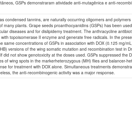
tâneos, GSPs demonstraram atividade anti-mutagênica e anti-recombi
as condensed tannins, are naturally occurring oligomers and polymers o
s of many plants. Grape seeds proanthocyanidins (GSPs) has been used a
cular diseases and for dislipidemy treatment. The anthracycline antibio
e with topoisomerase II enzyme and generate free radicals. In the pre
he same concentrations of GSPs in association with DOX (0.125 mg/mL) 
(HB) versions of the wing somatic mutation and recombination test in D
tself did not show genotoxicity at the doses used. GSPs suppressed t
s of wing spots in the markerheterozygous (MH) flies and balancer-hete
onse for treatment with DOX alone. Simultaneous treatments demonstr
heless, the anti-recombinogenic activity was a major response.