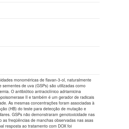
idades monoméricas de flavan-3-ol, naturalmente
 de sementes de uva (GSPs) são utilizadas como
mia. O antibiótico antraciclínico adriamicina
topoisomerase II e também é um gerador de radicais
idade. As mesmas concentrações foram associadas à
ação (HB) do teste para detecção de mutação e
milares. GSPs não demonstraram genotoxicidade nas
do as freqüências de manchas observadas nas asas
pal resposta ao tratamento com DOX foi