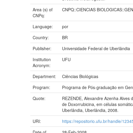
Area (s) of
CNPQ::CIENCIAS BIOLOGICAS::GE
CNPq:
Language:
por
Country:
BR
Publisher:
Universidade Federal de Uberlândia
Institution
UFU
Acronym:
Department:
Ciências Biológicas
Program:
Programa de Pós-graduação em Gené
Quote:
REZENDE, Alexandre Azenha Alves de. E
de Doxorrubicina, em células somátic
Uberlândia, Uberlândia, 2008.
URI:
https://repositorio.ufu.br/handle/12
Date of
28-Feb-2008