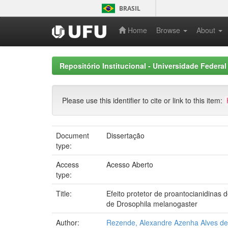
Skip
BRASIL
navigation
Home
Browse
About
Repositório Institucional - Universidade Federal
Please use this identifier to cite or link to this item:
Document
Dissertação
type:
Access
Acesso Aberto
type:
Title:
Efeito protetor de proantocianidinas d
de Drosophila melanogaster
Author:
Rezende, Alexandre Azenha Alves de