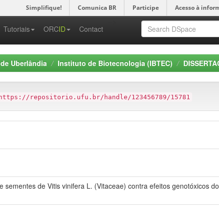
Simplifique!
Comunica BR
Participe
Acesso à infor
-->
Tutoriais
ORC
ID
Contact
 de Uberlândia
Instituto de Biotecnologia (IBTEC)
DISSERTAÇ
https://repositorio.ufu.br/handle/123456789/15781
e sementes de Vitis vinifera L. (Vitaceae) contra efeitos genotóxicos d