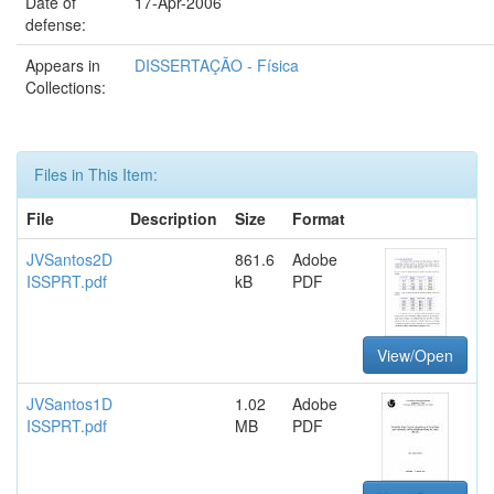
Date of
17-Apr-2006
defense:
Appears in
DISSERTAÇÃO - Física
Collections:
Files in This Item:
File
Description
Size
Format
JVSantos2D
861.6
Adobe
ISSPRT.pdf
kB
PDF
View/Open
JVSantos1D
1.02
Adobe
ISSPRT.pdf
MB
PDF