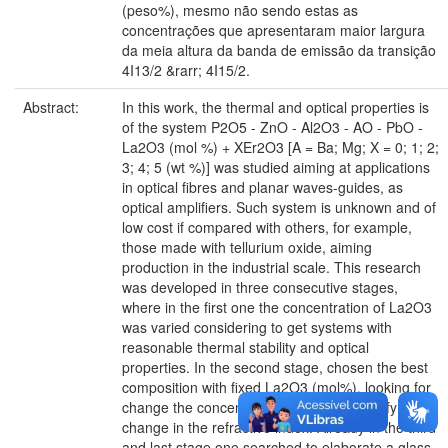
(peso%), mesmo não sendo estas as
concentrações que apresentaram maior largura
da meia altura da banda de emissão da transição
4I13/2 &rarr; 4I15/2.
Abstract:
In this work, the thermal and optical properties is
of the system P2O5 - ZnO - Al2O3 - AO - PbO -
La2O3 (mol %) + XEr2O3 [A = Ba; Mg; X = 0; 1; 2;
3; 4; 5 (wt %)] was studied aiming at applications
in optical fibres and planar waves-guides, as
optical amplifiers. Such system is unknown and of
low cost if compared with others, for example,
those made with tellurium oxide, aiming
production in the industrial scale. This research
was developed in three consecutive stages,
where in the first one the concentration of La2O3
was varied considering to get systems with
reasonable thermal stability and optical
properties. In the second stage, chosen the best
composition with fixed La2O3 (mol%), looking for
change the concentration of PbO and verify the
change in the refractive index. Already in the third
and last stage one searched to elaborate a glass