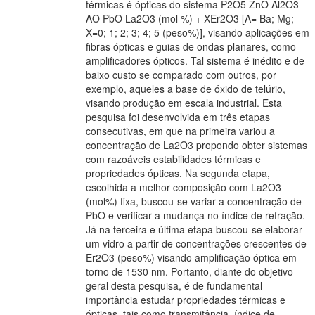
térmicas é ópticas do sistema P2O5 ZnO Al2O3
AO PbO La2O3 (mol %) + XEr2O3 [A= Ba; Mg;
X=0; 1; 2; 3; 4; 5 (peso%)], visando aplicações em
fibras ópticas e guias de ondas planares, como
amplificadores ópticos. Tal sistema é inédito e de
baixo custo se comparado com outros, por
exemplo, aqueles a base de óxido de telúrio,
visando produção em escala industrial. Esta
pesquisa foi desenvolvida em três etapas
consecutivas, em que na primeira variou a
concentração de La2O3 propondo obter sistemas
com razoáveis estabilidades térmicas e
propriedades ópticas. Na segunda etapa,
escolhida a melhor composição com La2O3
(mol%) fixa, buscou-se variar a concentração de
PbO e verificar a mudança no índice de refração.
Já na terceira e última etapa buscou-se elaborar
um vidro a partir de concentrações crescentes de
Er2O3 (peso%) visando amplificação óptica em
torno de 1530 nm. Portanto, diante do objetivo
geral desta pesquisa, é de fundamental
importância estudar propriedades térmicas e
ópticas, tais como transmitância, índice de