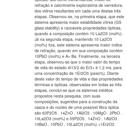
refração e calorimetria exploratória de varredura,
dos vidros resultantes em cada uma destas três
etapas. Observou-se, na primeira etapa, que este
sistema apresenta maior estabilidade vítrea (GS
glass stability) e razoáveis propriedades ópticas,
quando a composição contém 10 La2O3 (mol%).
Já na segunda etapa, mantendo 10 La2O3
(mol%) fixa, este sistema apresenta maior índice
de refração, quando em sua composição contém
10PbO (mol%) e A= Ba. Finalmente, na terceira
etapa, observou-se que o maior valor do tempo
de vida do estado 4I13/2 do Er3+ é 1,2 ms, para
uma concentração de 1Er2O3 (peso%). Diante
deste valor do tempo de vida e das propriedades
térmicas e ópticas, observadas em todas as três
etapas, conclui-se que os sistemas inéditos
propostos nesta pesquisa, com suas
composições, sugeridos para a construção da
casca e do núcleo de uma possível fibra óptica
são 63P2O5 . 14ZnO . 1Al2O3 . 10MgO . 2PbO .
10La2O3 (mol%) e 55P2O5 . 14ZnO . 1Al2O3 .
10BaO . 10PbO . 10La2O3 (mol%) +1Er2O3