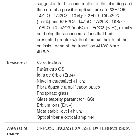
suggested for the construction of the cladding and
the core of a possible optical fibre are 63P2O5 .
14ZnO . 1Al2O3 . 10MgO. 2PbO. 10La2O3
(mol%) and 55P2O5. 14ZnO. 1Al2O3 . 10BaO.
10PbO. 10La2O3 (mol%) + 1Er2O3 (wt%), exactly
not being these concentrations that had
presented greater width of the half height of the
emission band of the transition 4I13/2 &rarr;
4I15/2.
Keywords:
Vidro fosfato
Parâmetro GS
Íons de érbio (Er3+)
Níível metaestável 4I13/2
Fibra óptica e amplificador óptico
Phosphate glass
Glass stability parameter (GS)
Erbium ions (Er3+)
Meta stable level 4I13/2
Optical fiber e optical amplifier
Area (s) of
CNPQ::CIENCIAS EXATAS E DA TERRA::FISICA
CNPq: