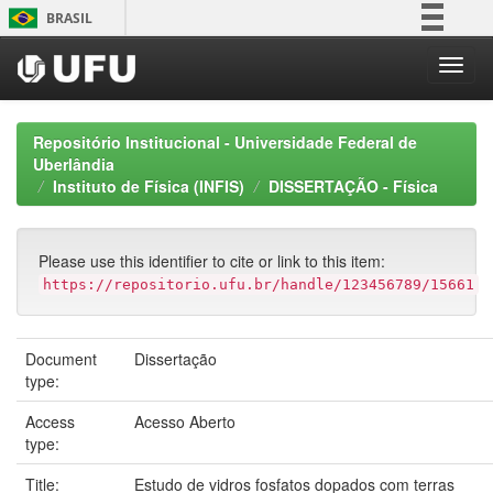
Skip
BRASIL
navigation
Simplifique!
Comunica BR
Participe
Repositório Institucional - Universidade Federal de
Acesso à informação
Uberlândia
Instituto de Física (INFIS)
DISSERTAÇÃO - Física
Legislação
Canais
Please use this identifier to cite or link to this item:
https://repositorio.ufu.br/handle/123456789/15661
Document
Dissertação
type:
Access
Acesso Aberto
type:
Title:
Estudo de vidros fosfatos dopados com terras