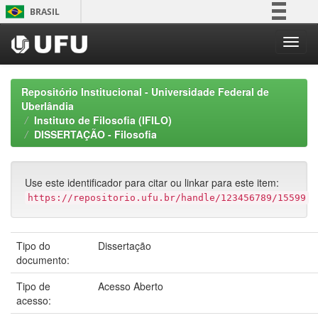
Skip
BRASIL
navigation
Simplifique!
Comunica BR
Participe
Repositório Institucional - Universidade Federal de
Acesso à informação
Uberlândia
Instituto de Filosofia (IFILO)
Legislação
DISSERTAÇÃO - Filosofia
Canais
Use este identificador para citar ou linkar para este item:
https://repositorio.ufu.br/handle/123456789/15599
Tipo do
Dissertação
documento:
Tipo de
Acesso Aberto
acesso: