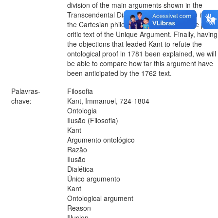
division of the main arguments shown in the
Transcendental Dialectic , we will compare it with
the Cartesian philosophy, and also with the pre-
critic text of the Unique Argument. Finally, having
the objections that leaded Kant to refute the
ontological proof in 1781 been explained, we will
be able to compare how far this argument have
been anticipated by the 1762 text.
Palavras-
Filosofia
chave:
Kant, Immanuel, 724-1804
Ontologia
Ilusão (Filosofia)
Kant
Argumento ontológico
Razão
Ilusão
Dialética
Único argumento
Kant
Ontological argument
Reason
Illusion