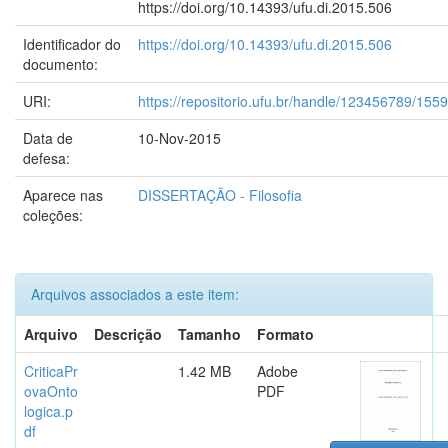
https://doi.org/10.14393/ufu.di.2015.506
Identificador do
https://doi.org/10.14393/ufu.di.2015.506
documento:
URI:
https://repositorio.ufu.br/handle/123456789/155
Data de
10-Nov-2015
defesa:
Aparece nas
DISSERTAÇÃO - Filosofia
coleções:
Arquivos associados a este item:
Arquivo
Descrição
Tamanho
Formato
CriticaPr
1.42 MB
Adobe
ovaOnto
PDF
logica.p
df