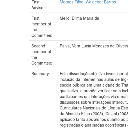
First
Moraes Filho, Waldenor Barros
Advisor:
First
Mello, Dilma Maria de
member of
the
Committee:
Second
Paiva, Vera Lucia Menezes de Oliveir
member of
the
Committee:
Summary:
Esta dissertação objetiva investigar 
inclusão da Internet nas aulas de In
escola pública em uma cidade do Triâ
qualitativo, e propõe verificar se a i
participantes em interações via e-ma
discussões sobre interações intercult
Curriculares Nacionais de Língua Est
de Almeida Filho (2005), Celani (2003
aplicado tanto aos alunos quanto ao p
registradas e analisadas ocorrências