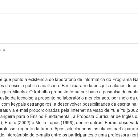
a e
até que ponto a existência do laboratório de informática do Programa 
glês na escola pública analisada. Participaram da pesquisa alunos de
ngulo Mineiro. O trabalho proposto toma por base a pesquisa de cunh
nclusão da tecnologia presente no laboratório mencionado, por meio da ut
il com keypals estrangeiros, a desenvolver possibilidades da escrita n
urais via e-mail proporcionadas pela Internet na visão de Yu e Yu (200
rangeira para o Ensino Fundamental, a Proposta Curricular de Inglês 
), Freire (2002) e Moita Lopes (1996), dentre outros. Foram observadas
rofessor regente da turma. Após selecionados, os alunos participaram d
 de intercâmbio de e-mails entre os participantes e uma professora n