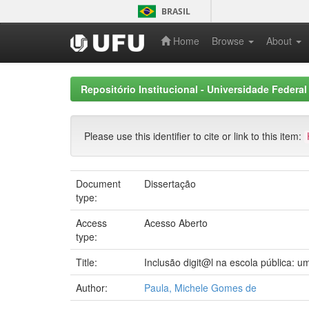
Skip
BRASIL
navigation
Home
Browse
About
Repositório Institucional - Universidade Federal
Please use this identifier to cite or link to this item:
Document
Dissertação
type:
Access
Acesso Aberto
type:
Title:
Inclusão digit@l na escola pública: u
Author:
Paula, Michele Gomes de