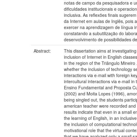
notas de campo da pesquisadora e um
dificuldades institucionais e operaci
inclusiva. As reflexões finais sugere
da Internet em aulas de Inglês, pois 
exercer na aprendizagem de língua i
constatando a subutilização do labora
desenvolvimento de possibilidades de
Abstract:
This dissertation aims at investigatin
inclusion of Internet in English class
in the region of the Triângulo Mineiro
whether the inclusion of technology se
interactions via e-mail with foreign ke
intercultural interactions via e-mail 
Ensino Fundamental and Proposta Curr
(2002) and Moita Lopes (1996), among 
being singled out, the students partic
american teacher were recorded and an
results indicate that even in a small en
the learning of English, in an inclusiv
the inclusion of computational technol
motivational role that the virtual cont
that we have analyzed only a small sam