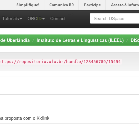
Simplifique!
Comunica BR
Participe
Acesso à infor
-->
Tutoriais
ORC
ID
Contact
 de Uberlândia
Instituto de Letras e Linguísticas (ILEEL)
DIS
https://repositorio.ufu.br/handle/123456789/15494
ma proposta com o Kidlink