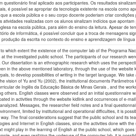
 questionário final aplicado aos participantes. Os resultados sinali
onais, é possível se apropriar da tecnologia existente na escola como 
m que a escola pública e o seu corpo docente poderiam criar condições 
as atividades realizadas com os alunos sinalizam indícios que apontam 
nglesa na escola pública, para além do ensino da leitura. Apesar de 
tório de informática, é possível concluir que a troca de mensagens signi
 produção da escrita no contexto do ensino e aprendizagem de língua 
g to which extent the existence of the computer lab of the Programa Nac
es at the investigated public school. The participants of our research wer
 . Our dissertation is an ethnographic research which uses the perspecti
en in the above mentioned laboratory, through the use of the website kidl
ypals, to develop possibilities of writing in the target language. We tak
in the vision of Yu and Yu (2002), the institutional documents Parâmetro
icular de Inglês da Educação Básica de Minas Gerais , and the works 
others. English classes were observed and an initial questionnaire wa
ipated in activities through the website kidlink and occurrences of e-ma
alyzed. Messages, the researcher field notes and a final questionnair
vironment, limited by institutional and operational difficulties, it is pos
e way. The final considerations suggest that the public school and its te
ogies and Internet in English classes, since the activities done with the
ext might play in the learning of English at the public school, which goes
ple, and even realizing the underuse of the computer lab, it is possibl