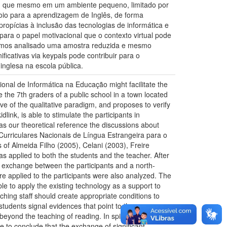
zam que mesmo em um ambiente pequeno, limitado por
apoio para a aprendizagem de Inglês, de forma
propícias à inclusão das tecnologias de informática e
para o papel motivacional que o contexto virtual pode
termos analisado uma amostra reduzida e mesmo
ficativas via keypals pode contribuir para o
inglesa na escola pública.
ional de Informática na Educação might facilitate the
e the 7th graders of a public school in a town located
ve of the qualitative paradigm, and proposes to verify
ink, is able to stimulate the participants in
e as our theoretical reference the discussions about
s Curriculares Nacionais de Língua Estrangeira para o
of Almeida Filho (2005), Celani (2003), Freire
s applied to both the students and the teacher. After
il exchange between the participants and a north-
e applied to the participants were also analyzed. The
sible to apply the existing technology as a support to
aching staff should create appropriate conditions to
 students signal evidences that point to the
 beyond the teaching of reading. In spite of the fact
e to conclude that the exchange of significant