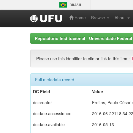
Skip
BRASIL
navigation
Home
Browse
About
Repositório Institucional - Universidade Federal
Please use this identifier to cite or link to this item:
Full metadata record
DC Field
Value
dc.creator
Freitas, Paulo César 
dc.date.accessioned
2016-06-22T18:34:2
dc.date.available
2016-05-13