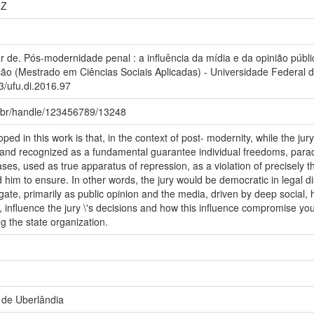
2Z
de. Pós-modernidade penal : a influência da mídia e da opinião pública
ção (Mestrado em Ciências Sociais Aplicadas) - Universidade Federal 
93/ufu.di.2016.97
fu.br/handle/123456789/13248
d in this work is that, in the context of post- modernity, while the jury 
nd recognized as a fundamental guarantee individual freedoms, paradoxi
ses, used as true apparatus of repression, as a violation of precisely t
d him to ensure. In other words, the jury would be democratic in legal 
estigate, primarily as public opinion and the media, driven by deep social
, influence the jury \'s decisions and how this influence compromise yo
ng the state organization.
 de Uberlândia