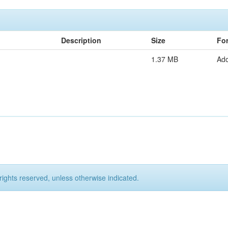
Description
Size
Fo
1.37 MB
Ad
rights reserved, unless otherwise indicated.