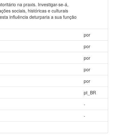
ritário na praxis. Investigar-se-á,
es sociais, históricas e culturais
esta influência deturparia a sua função
por
por
por
por
por
pt_BR
-
-