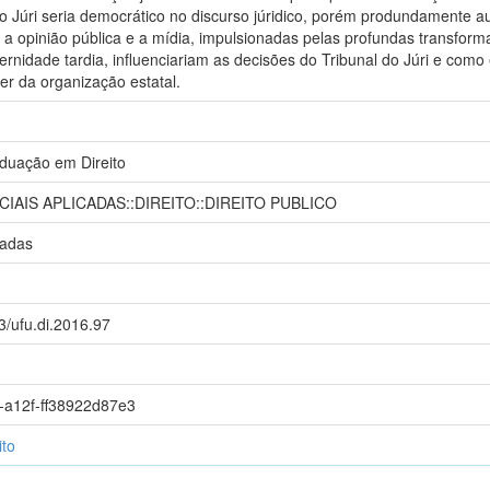
do Júri seria democrático no discurso júridico, porém produndamente auto
 opinião pública e a mídia, impulsionadas pelas profundas transformaçõ
nidade tardia, influenciariam as decisões do Tribunal do Júri e como 
ser da organização estatal.
duação em Direito
CIAIS APLICADAS::DIREITO::DIREITO PUBLICO
cadas
93/ufu.di.2016.97
-a12f-ff38922d87e3
to