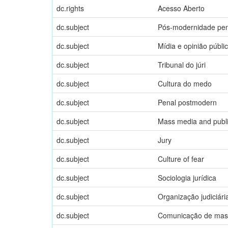
dc.rights
Acesso Aberto
dc.subject
Pós-modernidade pen
dc.subject
Mídia e opinião públi
dc.subject
Tribunal do júri
dc.subject
Cultura do medo
dc.subject
Penal postmodern
dc.subject
Mass media and publi
dc.subject
Jury
dc.subject
Culture of fear
dc.subject
Sociologia jurídica
dc.subject
Organização judiciári
dc.subject
Comunicação de massa