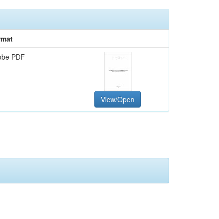
rmat
obe PDF
View/Open