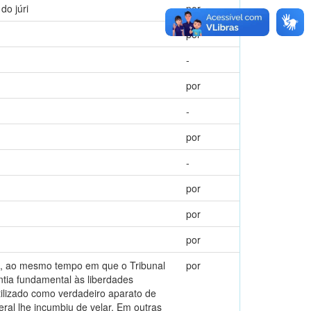
do júri
por
por
-
por
-
por
-
por
por
por
de, ao mesmo tempo em que o Tribunal
por
ntia fundamental às liberdades
tilizado como verdadeiro aparato de
eral lhe incumbiu de velar. Em outras