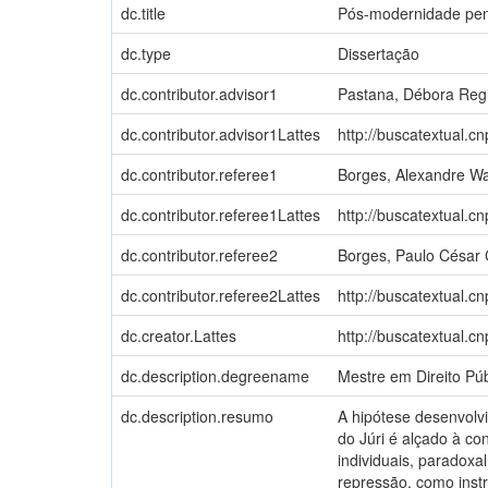
dc.title
Pós-modernidade penal
dc.type
Dissertação
dc.contributor.advisor1
Pastana, Débora Reg
dc.contributor.advisor1Lattes
http://buscatextual.c
dc.contributor.referee1
Borges, Alexandre Wa
dc.contributor.referee1Lattes
http://buscatextual.c
dc.contributor.referee2
Borges, Paulo César 
dc.contributor.referee2Lattes
http://buscatextual.c
dc.creator.Lattes
http://buscatextual.c
dc.description.degreename
Mestre em Direito Púb
dc.description.resumo
A hipótese desenvolv
do Júri é alçado à co
individuais, paradox
repressão, como instr