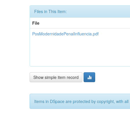
Files in This Item:
File
PosModernidadePenalInfluencia.pdf
Show simple item record
Items in DSpace are protected by copyright, with all 