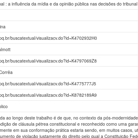
 : a influência da mídia e da opinião pública nas decisões do tribunal 
ina
npq.br/buscatextual/visualizacv.do?id=K4702932H0
lmott
npq.br/buscatextual/visualizacv.do?id=K4797069Z8
Corrêa
npq.br/buscatextual/visualizacv.do?id=K4775777J5
npq.br/buscatextual/visualizacv.do?id=K8782189A9
lico
ida ao longo deste trabalho é de que, no contexto da pós-modernida
ndição de cláusula pétrea constitucional e reconhecido como uma gara
almente em sua conformação prática estaria sendo, em muitos casos, u
umento de violação justamente do direito pelo qual a Constituição Fed