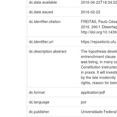
dc.date.available
2016-06-22T18:34:2
dc.date.issued
2016-02-22
dc.identifier.citation
FREITAS, Paulo César 
2016. 290 f. Disserta
http://doi.org/10.143
dc.identifier.uri
https://repositorio.u
dc.description.abstract
The hypothesis develope
entrenchment clause a
was being, in many ca
Constitution instructe
in praxis. It will inv
by the late modernity 
rights, reason for bei
dc.format
application/pdf
dc.language
por
dc.publisher
Universidade Federal