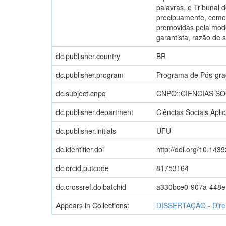
palavras, o Tribunal 
precipuamente, como a
promovidas pela moder
garantista, razão de 
dc.publisher.country
BR
dc.publisher.program
Programa de Pós-gra
dc.subject.cnpq
CNPQ::CIENCIAS SO
dc.publisher.department
Ciências Sociais Apli
dc.publisher.initials
UFU
dc.identifier.doi
http://doi.org/10.143
dc.orcid.putcode
81753164
dc.crossref.doibatchid
a330bce0-907a-448e
Appears in Collections:
DISSERTAÇÃO - Direi