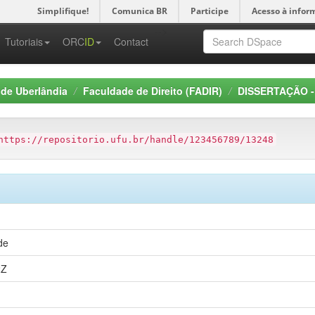
Simplifique!
Comunica BR
Participe
Acesso à infor
-->
Tutoriais
ORC
ID
Contact
 de Uberlândia
Faculdade de Direito (FADIR)
DISSERTAÇÃO - 
https://repositorio.ufu.br/handle/123456789/13248
de
2Z