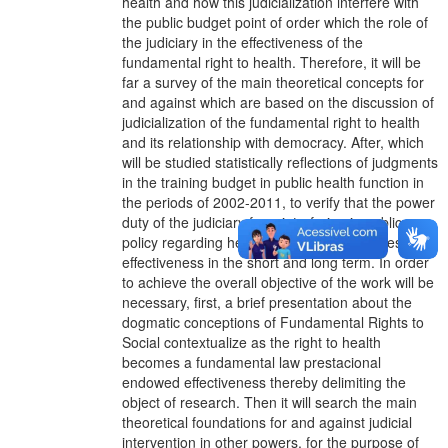
health and how this judicialization interfere with
the public budget point of order which the role of
the judiciary in the effectiveness of the
fundamental right to health. Therefore, it will be
far a survey of the main theoretical concepts for
and against which are based on the discussion of
judicialization of the fundamental right to health
and its relationship with democracy. After, which
will be studied statistically reflections of judgments
in the training budget in public health function in
the periods of 2002-2011, to verify that the power
duty of the judiciary from interfering in public
policy regarding health affects or contributes to its
effectiveness in the short and long term. In order
to achieve the overall objective of the work will be
necessary, first, a brief presentation about the
dogmatic conceptions of Fundamental Rights to
Social contextualize as the right to health
becomes a fundamental law prestacional
endowed effectiveness thereby delimiting the
object of research. Then it will search the main
theoretical foundations for and against judicial
intervention in other powers, for the purpose of