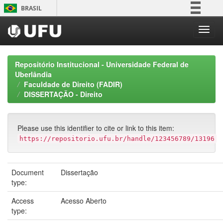
Skip
BRASIL
navigation
Simplifique!
Comunica BR
Participe
Repositório Institucional - Universidade Federal de
Acesso à informação
Uberlândia
Faculdade de Direito (FADIR)
Legislação
DISSERTAÇÃO - Direito
Canais
Please use this identifier to cite or link to this item:
https://repositorio.ufu.br/handle/123456789/13196
Document
Dissertação
type:
Access
Acesso Aberto
type: