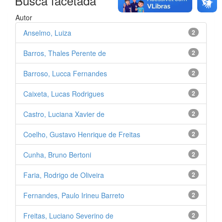
Busca facetada
Autor
Anselmo, Luiza
2
Barros, Thales Perente de
2
Barroso, Lucca Fernandes
2
Caixeta, Lucas Rodrigues
2
Castro, Luciana Xavier de
2
Coelho, Gustavo Henrique de Freitas
2
Cunha, Bruno Bertoni
2
Faria, Rodrigo de Oliveira
2
Fernandes, Paulo Irineu Barreto
2
Freitas, Luciano Severino de
2