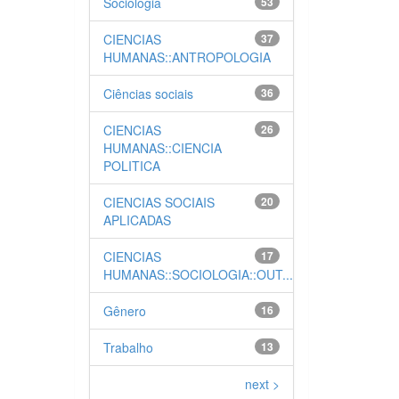
Sociologia
53
CIENCIAS
37
HUMANAS::ANTROPOLOGIA
Ciências sociais
36
CIENCIAS
26
HUMANAS::CIENCIA
POLITICA
CIENCIAS SOCIAIS
20
APLICADAS
CIENCIAS
17
HUMANAS::SOCIOLOGIA::OUT...
Gênero
16
Trabalho
13
next >