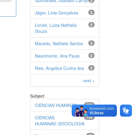
Guimarães, Gustavo Carrijo
Jäger, Lívia Gonçalves
2
Londe, Luiza Nathalia
2
Souza
Macedo, Nathiele Santos
2
Nascimento, Ana Paula
2
Reis, Angélica Cunha dos
2
next >
Subject
CIENCIAS HUMANAS
230
CIENCIAS
139
HUMANAS::SOCIOLOGIA