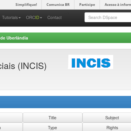
Simplifique!
Comunica BR
Participe
Acesso à infor
-->
Tutoriais
ORC
ID
Contact
 de Uberlândia
ciais (INCIS)