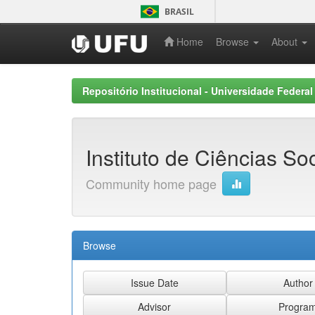
Skip
BRASIL
navigation
Home
Browse
About
Repositório Institucional - Universidade Federal
Instituto de Ciências So
Community home page
Browse