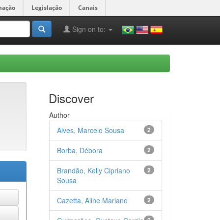
mação
Legislação
Canais
Sign on to:
Discover
Author
Alves, Marcelo Sousa
2
Borba, Débora
2
Brandão, Kelly Cipriano
2
Sousa
Cazetta, Aline Mariane
2
2