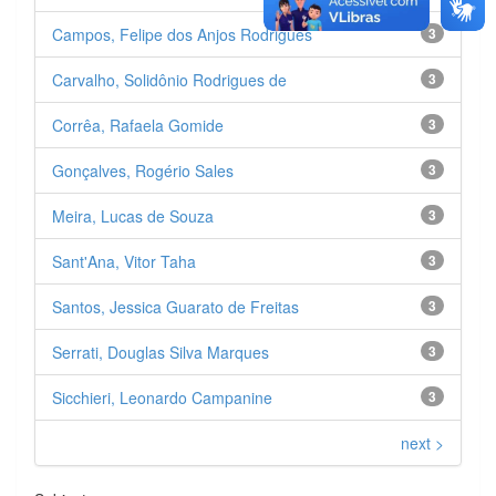
Campos, Felipe dos Anjos Rodrigues
3
Carvalho, Solidônio Rodrigues de
3
Corrêa, Rafaela Gomide
3
Gonçalves, Rogério Sales
3
Meira, Lucas de Souza
3
Sant'Ana, Vitor Taha
3
Santos, Jessica Guarato de Freitas
3
Serrati, Douglas Silva Marques
3
Sicchieri, Leonardo Campanine
3
next >