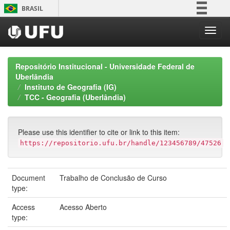
Skip
BRASIL
navigation
Simplifique!
Comunica BR
Participe
Repositório Institucional - Universidade Federal de
Acesso à informação
Uberlândia
Instituto de Geografia (IG)
Legislação
TCC - Geografia (Uberlândia)
Canais
Please use this identifier to cite or link to this item:
https://repositorio.ufu.br/handle/123456789/47526
Document
Trabalho de Conclusão de Curso
type:
Access
Acesso Aberto
type: