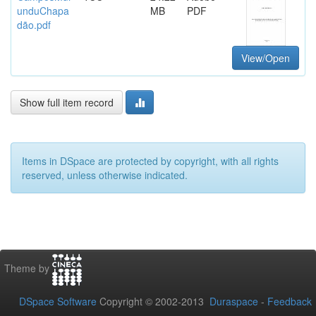
unduChapa
MB
PDF
dão.pdf
View/Open
Show full item record
Items in DSpace are protected by copyright, with all rights
reserved, unless otherwise indicated.
Theme by
DSpace Software
Copyright © 2002-2013
Duraspace
-
Feedback