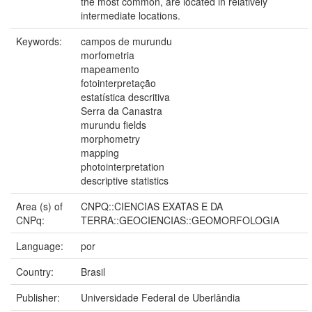
the most common, are located in relatively
intermediate locations.
Keywords:
campos de murundu
morfometria
mapeamento
fotointerpretação
estatística descritiva
Serra da Canastra
murundu fields
morphometry
mapping
photointerpretation
descriptive statistics
Area (s) of
CNPQ::CIENCIAS EXATAS E DA
CNPq:
TERRA::GEOCIENCIAS::GEOMORFOLOGIA
Language:
por
Country:
Brasil
Publisher:
Universidade Federal de Uberlândia