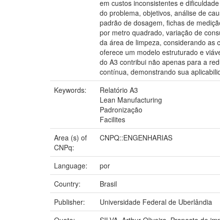
em custos inconsistentes e dificuldade
do problema, objetivos, análise de ca
padrão de dosagem, fichas de medição
por metro quadrado, variação de cons
da área de limpeza, considerando as 
oferece um modelo estruturado e viáve
do A3 contribui não apenas para a red
contínua, demonstrando sua aplicabilid
Keywords:
Relatório A3
Lean Manufacturing
Padronização
Facilites
Area (s) of
CNPQ::ENGENHARIAS
CNPq:
Language:
por
Country:
Brasil
Publisher:
Universidade Federal de Uberlândia
Quote:
SILVA, Arthur Oliveira. Proposta de 