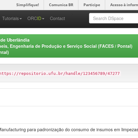
Simplifique!
Comunica BR
Participe
Acesso à infor
-->
Tutoriais
ORC
ID
Contact
 de Uberlândia
eis, Engenharia de Produção e Serviço Social (FACES / Pontal)
ntal)
https://repositorio.ufu.br/handle/123456789/47277
anufacturing para padronização do consumo de insumos em limpezas 