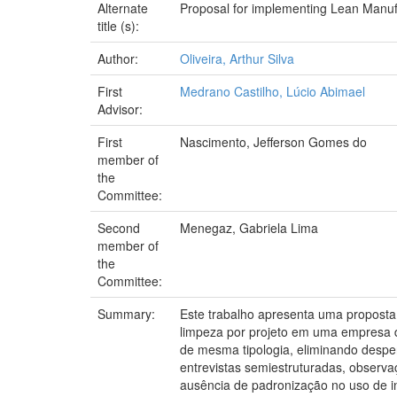
Alternate
Proposal for implementing Lean Manufa
title (s):
Author:
Oliveira, Arthur Silva
First
Medrano Castilho, Lúcio Abimael
Advisor:
First
Nascimento, Jefferson Gomes do
member of
the
Committee:
Second
Menegaz, Gabriela Lima
member of
the
Committee:
Summary:
Este trabalho apresenta uma propost
limpeza por projeto em uma empresa de 
de mesma tipologia, eliminando desper
entrevistas semiestruturadas, observ
ausência de padronização no uso de ins