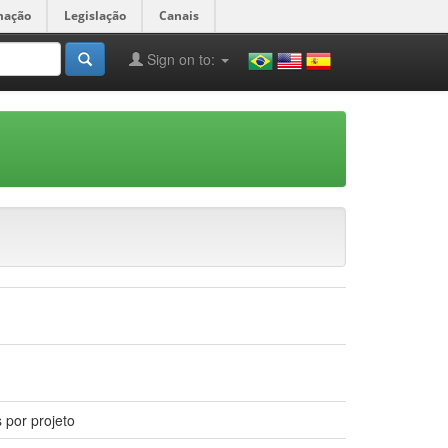
mação
Legislação
Canais
Sign on to:
por projeto