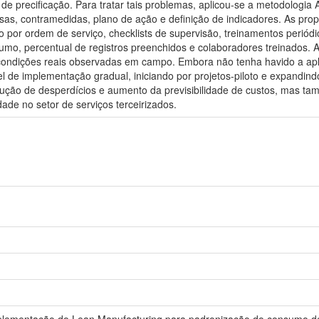
 de precificação. Para tratar tais problemas, aplicou-se a metodologia
usas, contramedidas, plano de ação e definição de indicadores. As prop
 por ordem de serviço, checklists de supervisão, treinamentos perió
umo, percentual de registros preenchidos e colaboradores treinados. 
condições reais observadas em campo. Embora não tenha havido a apl
l de implementação gradual, iniciando por projetos-piloto e expandind
ução de desperdícios e aumento da previsibilidade de custos, mas tam
ade no setor de serviços terceirizados.
implementação do Lean Manufacturing para padronização do consumo de