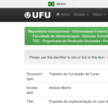
Skip
BRASIL
navigation
Home
Browse
About
Repositório Institucional - Universidade Federal
Faculdade de Administração, Ciências Contáb
TCC - Engenharia de Produção (Ituiutaba / Po
Please use this identifier to cite or link to this item:
Document
Trabalho de Conclusão de Curso
type:
Access
Acesso Aberto
type:
Title:
Proposta de implementação do Lean M