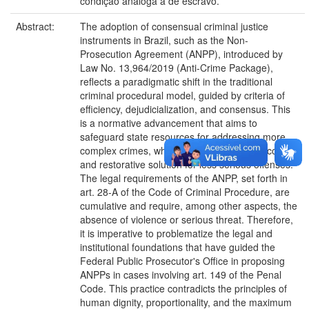
condição análoga à de escravo.
Abstract:
The adoption of consensual criminal justice
instruments in Brazil, such as the Non-
Prosecution Agreement (ANPP), introduced by
Law No. 13,964/2019 (Anti-Crime Package),
reflects a paradigmatic shift in the traditional
criminal procedural model, guided by criteria of
efficiency, dejudicialization, and consensus. This
is a normative advancement that aims to
safeguard state resources for addressing more
complex crimes, while offering a swift, less costly,
and restorative solution for less serious offenses.
The legal requirements of the ANPP, set forth in
art. 28-A of the Code of Criminal Procedure, are
cumulative and require, among other aspects, the
absence of violence or serious threat. Therefore,
it is imperative to problematize the legal and
institutional foundations that have guided the
Federal Public Prosecutor's Office in proposing
ANPPs in cases involving art. 149 of the Penal
Code. This practice contradicts the principles of
human dignity, proportionality, and the maximum