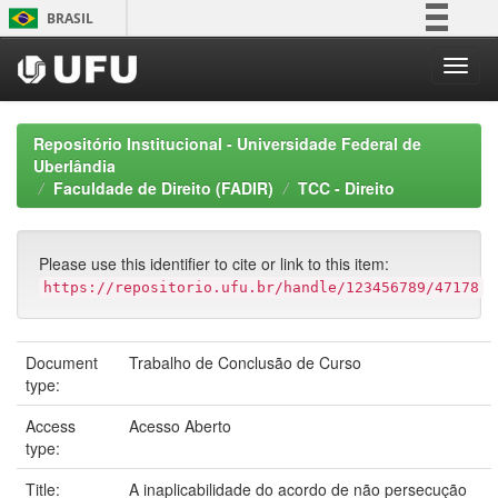
Skip
BRASIL
navigation
Simplifique!
Comunica BR
Participe
Repositório Institucional - Universidade Federal de
Acesso à informação
Uberlândia
Faculdade de Direito (FADIR)
TCC - Direito
Legislação
Canais
Please use this identifier to cite or link to this item:
https://repositorio.ufu.br/handle/123456789/47178
Document
Trabalho de Conclusão de Curso
type:
Access
Acesso Aberto
type:
Title:
A inaplicabilidade do acordo de não persecução