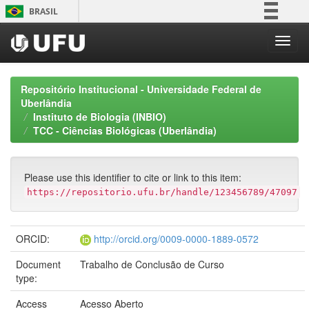
Skip
BRASIL
navigation
Simplifique!
Comunica BR
Participe
Repositório Institucional - Universidade Federal de
Acesso à informação
Uberlândia
Instituto de Biologia (INBIO)
Legislação
TCC - Ciências Biológicas (Uberlândia)
Canais
Please use this identifier to cite or link to this item:
https://repositorio.ufu.br/handle/123456789/47097
ORCID:
http://orcid.org/0009-0000-1889-0572
Document
Trabalho de Conclusão de Curso
type:
Access
Acesso Aberto