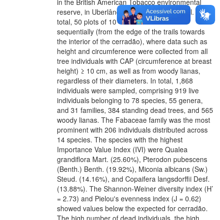
in the British American Tobacco environmental
reserve, in Uberlândia, Minas Gerais, Brazil. In
total, 50 plots of 10 × 10 m were installed
sequentially (from the edge of the trails towards
the interior of the cerradão), where data such as
height and circumference were collected from all
tree individuals with CAP (circumference at breast
height) ≥ 10 cm, as well as from woody lianas,
regardless of their diameters. In total, 1,868
individuals were sampled, comprising 919 live
individuals belonging to 78 species, 55 genera,
and 31 families, 384 standing dead trees, and 565
woody lianas. The Fabaceae family was the most
prominent with 206 individuals distributed across
14 species. The species with the highest
Importance Value Index (IVI) were Qualea
grandiflora Mart. (25.60%), Pterodon pubescens
(Benth.) Benth. (19.92%), Miconia albicans (Sw.)
Steud. (14.16%), and Copaifera langsdorffii Desf.
(13.88%). The Shannon-Weiner diversity index (H’
= 2.73) and Pielou's evenness index (J = 0.62)
showed values below the expected for cerradão.
The high number of dead individuals, the high