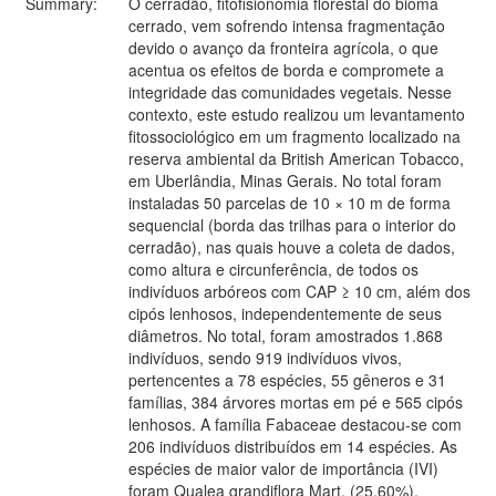
Summary:
O cerradão, fitofisionomia florestal do bioma
cerrado, vem sofrendo intensa fragmentação
devido o avanço da fronteira agrícola, o que
acentua os efeitos de borda e compromete a
integridade das comunidades vegetais. Nesse
contexto, este estudo realizou um levantamento
fitossociológico em um fragmento localizado na
reserva ambiental da British American Tobacco,
em Uberlândia, Minas Gerais. No total foram
instaladas 50 parcelas de 10 × 10 m de forma
sequencial (borda das trilhas para o interior do
cerradão), nas quais houve a coleta de dados,
como altura e circunferência, de todos os
indivíduos arbóreos com CAP ≥ 10 cm, além dos
cipós lenhosos, independentemente de seus
diâmetros. No total, foram amostrados 1.868
indivíduos, sendo 919 indivíduos vivos,
pertencentes a 78 espécies, 55 gêneros e 31
famílias, 384 árvores mortas em pé e 565 cipós
lenhosos. A família Fabaceae destacou-se com
206 indivíduos distribuídos em 14 espécies. As
espécies de maior valor de importância (IVI)
foram Qualea grandiflora Mart. (25,60%),