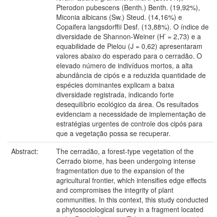
Pterodon pubescens (Benth.) Benth. (19,92%),
Miconia albicans (Sw.) Steud. (14,16%) e
Copaifera langsdorffii Desf. (13,88%). O índice de
diversidade de Shannon-Weiner (H’ = 2,73) e a
equabilidade de Pielou (J = 0,62) apresentaram
valores abaixo do esperado para o cerradão. O
elevado número de indivíduos mortos, a alta
abundância de cipós e a reduzida quantidade de
espécies dominantes explicam a baixa
diversidade registrada, indicando forte
desequilíbrio ecológico da área. Os resultados
evidenciam a necessidade de implementação de
estratégias urgentes de controle dos cipós para
que a vegetação possa se recuperar.
Abstract:
The cerradão, a forest-type vegetation of the
Cerrado biome, has been undergoing intense
fragmentation due to the expansion of the
agricultural frontier, which intensifies edge effects
and compromises the integrity of plant
communities. In this context, this study conducted
a phytosociological survey in a fragment located