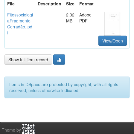
File
Description
Size
Format
Fitossociologi
2.32
Adobe
aFragmento
MB
PDF
Cerradão..pd
f
View/Open
Show full item record
Items in DSpace are protected by copyright, with all rights
reserved, unless otherwise indicated.
Theme by