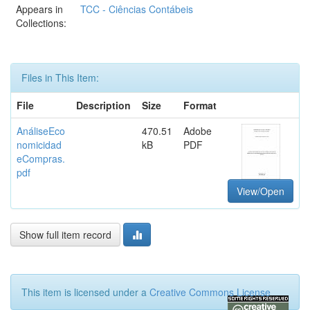
Appears in
TCC - Ciências Contábeis
Collections:
Files in This Item:
File
Description
Size
Format
AnáliseEco
470.51
Adobe
nomicidad
kB
PDF
eCompras.
pdf
View/Open
Show full item record
This item is licensed under a
Creative Commons License