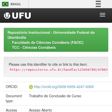
Skip
BRASIL
navigation
Simplifique!
Comunica BR
Participe
Repositório Institucional - Universidade Federal de
Acesso à informação
Uberlândia
Faculdade de Ciências Contábeis (FACIC)
Legislação
TCC - Ciências Contábeis
Canais
Please use this identifier to cite or link to this item:
https://repositorio.ufu.br/handle/123456789/47063
ORCID:
http://orcid.org/0009-0009-4247-6369
Document
Trabalho de Conclusão de Curso
type:
Access
Acesso Aberto