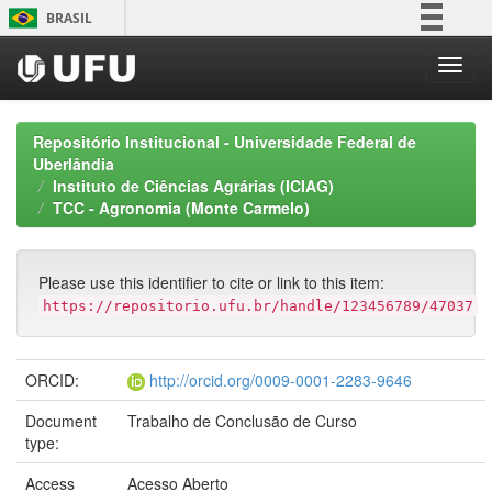
Skip
BRASIL
navigation
Simplifique!
Comunica BR
Participe
Repositório Institucional - Universidade Federal de
Acesso à informação
Uberlândia
Instituto de Ciências Agrárias (ICIAG)
Legislação
TCC - Agronomia (Monte Carmelo)
Canais
Please use this identifier to cite or link to this item:
https://repositorio.ufu.br/handle/123456789/47037
ORCID:
http://orcid.org/0009-0001-2283-9646
Document
Trabalho de Conclusão de Curso
type:
Access
Acesso Aberto