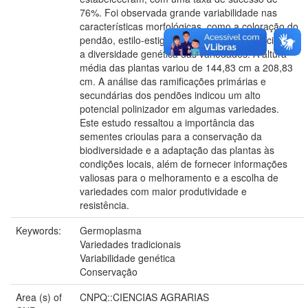
76%. Foi observada grande variabilidade nas
características morfológicas, como a coloração do
pendão, estilo-estigmas e brácteas, evidenciando
a diversidade genética das variedades. A altura
média das plantas variou de 144,83 cm a 208,83
cm. A análise das ramificações primárias e
secundárias dos pendões indicou um alto
potencial polinizador em algumas variedades.
Este estudo ressaltou a importância das
sementes crioulas para a conservação da
biodiversidade e a adaptação das plantas às
condições locais, além de fornecer informações
valiosas para o melhoramento e a escolha de
variedades com maior produtividade e
resistência.
Keywords:
Germoplasma
Variedades tradicionais
Variabilidade genética
Conservação
Area (s) of
CNPQ::CIENCIAS AGRARIAS