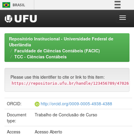
Skip
BRASIL
navigation
Simplifique!
Comunica BR
Participe
Repositório Institucional - Universidade Federal de
Acesso à informação
Uberlândia
Faculdade de Ciências Contábeis (FACIC)
Legislação
TCC - Ciências Contábeis
Canais
Please use this identifier to cite or link to this item:
https://repositorio.ufu.br/handle/123456789/47026
ORCID:
http://orcid.org/0009-0005-4938-4388
Document
Trabalho de Conclusão de Curso
type:
Access
Acesso Aberto