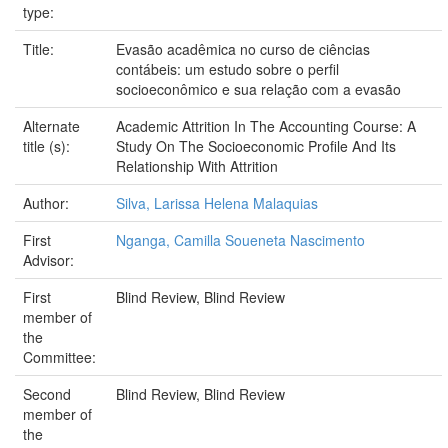
type:
Title:
Evasão acadêmica no curso de ciências
contábeis: um estudo sobre o perfil
socioeconômico e sua relação com a evasão
Alternate
Academic Attrition In The Accounting Course: A
title (s):
Study On The Socioeconomic Profile And Its
Relationship With Attrition
Author:
Silva, Larissa Helena Malaquias
First
Nganga, Camilla Soueneta Nascimento
Advisor:
First
Blind Review, Blind Review
member of
the
Committee:
Second
Blind Review, Blind Review
member of
the