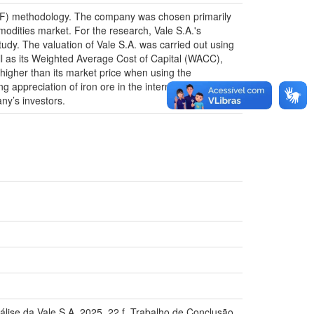
(DCF) methodology. The company was chosen primarily
modities market. For the research, Vale S.A.'s
tudy. The valuation of Vale S.A. was carried out using
l as its Weighted Average Cost of Capital (WACC),
higher than its market price when using the
 appreciation of iron ore in the international market,
ny’s investors.
lise da Vale S.A..2025. 22 f. Trabalho de Conclusão