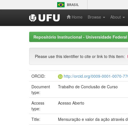
Skip
BRASIL
navigation
Home
Browse
About
Repositório Institucional - Universidade Federal
Please use this identifier to cite or link to this item:
ORCID:
http://orcid.org/0009-0001-0070-7
Document
Trabalho de Conclusão de Curso
type:
Access
Acesso Aberto
type:
Title:
Mensuração e valor da ação através do