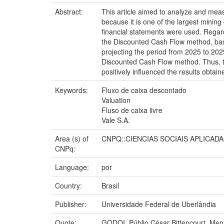
Abstract:
This article aimed to analyze and mea
because it is one of the largest minin
financial statements were used. Regardi
the Discounted Cash Flow method, base
projecting the period from 2025 to 202
Discounted Cash Flow method. Thus, the 
positively influenced the results obtai
Keywords:
Fluxo de caixa descontado
Valuation
Fluso de caixa livre
Vale S.A.
Area (s) of
CNPQ::CIENCIAS SOCIAIS APLICAD
CNPq:
Language:
por
Country:
Brasil
Publisher:
Universidade Federal de Uberlândia
Quote:
GODOI, Públio César Bittencourt. Mens