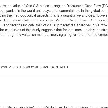
sure the value of Vale S.A.'s stock using the Discounted Cash Flow 
g companies in the world and plays a fundamental role in the global com
ng the methodological aspects, this is a quantitative and descriptive s
d on the calculation of the company's Free Cash Flows (FCF), as wel
9. The findings indicate that Vale S.A. presented a share value 21,72% 
conclusion of this study suggests that factors, most notably the strong
ned through the valuation method, implying a higher return for the compa
AS::ADMINISTRACAO::CIENCIAS CONTABEIS
uração e valor da ação através do fluxo de caixa descontado: uma aná