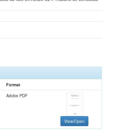
Format
Adobe PDF
View/Open