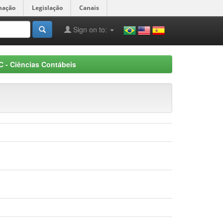
mação
Legislação
Canais
Sign on to:
 - Ciências Contábeis