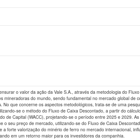
mensurar o valor da ação da Vale S.A., através da metodologia do Flu
s mineradoras do mundo, sendo fundamental no mercado global de com
. No que concerne os aspectos metodológicos, trata-se de uma pesquisa
tilizando-se o método do Fluxo de Caixa Descontado, a partir do cálcu
 de Capital (WACC), projetando-se o período entre 2025 e 2029. As
e o seu preço de mercado, utilizando-se do Fluxo de Caixa Descontad
e a forte valorização do minério de ferro no mercado internacional, in
icando em um retorno maior para os investidores da companhia.