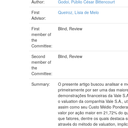
Author:
Godoi, Públio César Bittencourt
First
Queiroz, Lísia de Melo
Advisor:
First
Blind, Review
member of
the
Committee:
Second
Blind, Review
member of
the
Committee:
Summary:
O presente artigo buscou analisar e 
primeiramente por ser uma das maiore
demonstrações financeiras da Vale S.A
o valuation da companhia Vale S.A., u
assim como seu Custo Médio Ponderado
valor por ação maior em 21,72% do qu
que fatores, dentre os quais destaca-s
através do método de valuation, impl