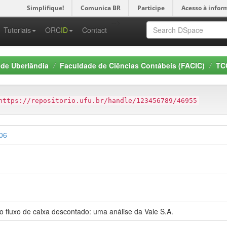
Simplifique!
Comunica BR
Participe
Acesso à infor
-->
Tutoriais
ORC
ID
Contact
 de Uberlândia
Faculdade de Ciências Contábeis (FACIC)
TCC
https://repositorio.ufu.br/handle/123456789/46955
706
 fluxo de caixa descontado: uma análise da Vale S.A.