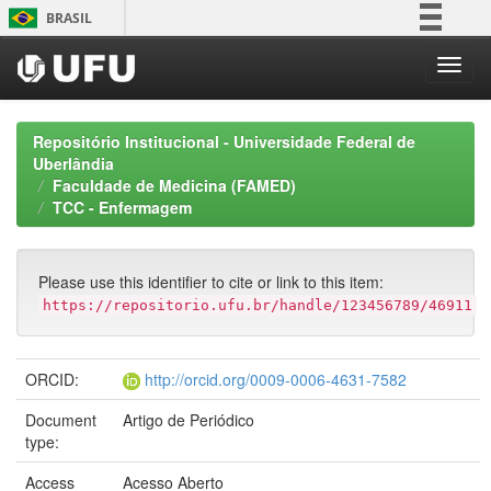
Skip
BRASIL
navigation
Simplifique!
Comunica BR
Participe
Repositório Institucional - Universidade Federal de
Acesso à informação
Uberlândia
Faculdade de Medicina (FAMED)
Legislação
TCC - Enfermagem
Canais
Please use this identifier to cite or link to this item:
https://repositorio.ufu.br/handle/123456789/46911
ORCID:
http://orcid.org/0009-0006-4631-7582
Document
Artigo de Periódico
type:
Access
Acesso Aberto