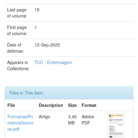
Last page
15
of volume:
First page
1
of volume:
Date of
12-Sep-2025
defense:
Appears in
TCC - Enfermagem
Collections:
Files in This Item:
File
Description
Size
Format
FormacaoPri
Artigo
3.45
Adobe
meirosSocorr
MB
PDF
os.pdf