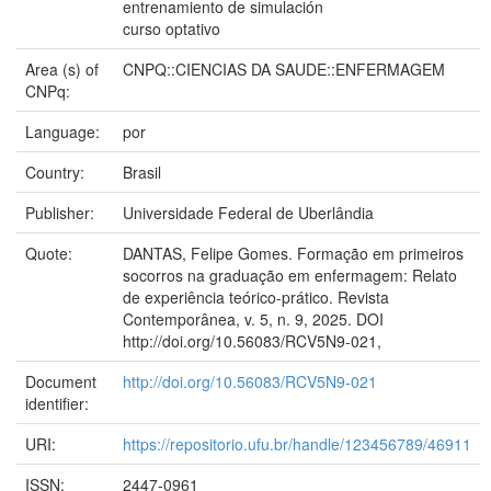
entrenamiento de simulación
curso optativo
Area (s) of
CNPQ::CIENCIAS DA SAUDE::ENFERMAGEM
CNPq:
Language:
por
Country:
Brasil
Publisher:
Universidade Federal de Uberlândia
Quote:
DANTAS, Felipe Gomes. Formação em primeiros
socorros na graduação em enfermagem: Relato
de experiência teórico-prático. Revista
Contemporânea, v. 5, n. 9, 2025. DOI
http://doi.org/10.56083/RCV5N9-021,
Document
http://doi.org/10.56083/RCV5N9-021
identifier:
URI:
https://repositorio.ufu.br/handle/123456789/46911
ISSN:
2447-0961