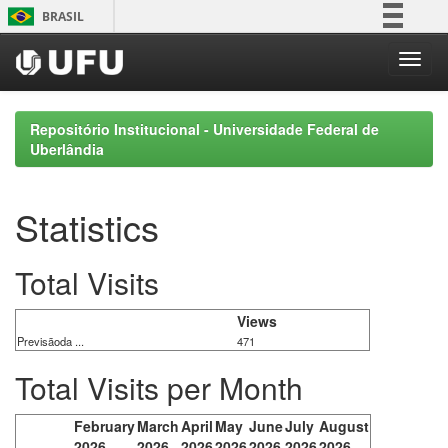
Skip
BRASIL
navigation
Simplifique!
Comunica BR
Participe
Repositório Institucional - Universidade Federal de
Acesso à informação
Uberlândia
Legislação
Canais
Statistics
Total Visits
Views
Previsãoda ...
471
Total Visits per Month
February
March
April
May
June
July
August
2026
2026
2026
2026
2026
2026
2026