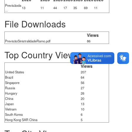
Previsãoda
13
11
44
17
35
69
11
...
File Downloads
Views
PrevisãoSinistralidadeRamo.pdf
86
Top Country Views
Views
United States
207
Brazil
64
Singapore
56
Russia
27
Hungary
26
China
20
Japan
13
Vietnam
10
South Korea
6
Hong Kong SAR China
5