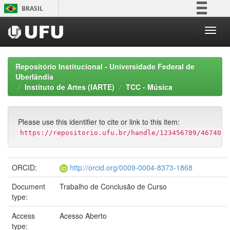
Skip
BRASIL
navigation
Simplifique!
Comunica BR
Participe
Repositório Institucional - Universidade Federal de
Acesso à informação
Uberlândia
Instituto de Artes (IARTE)
TCC - Música
Legislação
Canais
Please use this identifier to cite or link to this item:
https://repositorio.ufu.br/handle/123456789/46740
ORCID:
http://orcid.org/0009-0004-8373-1868
Document
Trabalho de Conclusão de Curso
type:
Access
Acesso Aberto
type: