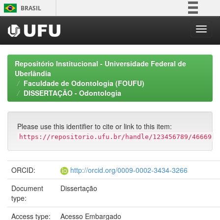
Skip
BRASIL
navigation
Simplifique!
Comunica BR
Participe
Repositório Institucional - Universidade Federal de
Acesso à informação
Uberlândia
Faculdade de Odontologia (FOUFU)
Legislação
DISSERTAÇÃO - Odontologia
Canais
Please use this identifier to cite or link to this item:
https://repositorio.ufu.br/handle/123456789/46669
ORCID:
http://orcid.org/0009-0002-3434-3266
Document
Dissertação
type:
Access type:
Acesso Embargado