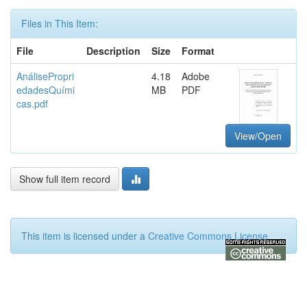
Files in This Item:
File
Description
Size
Format
AnálisePropri
4.18
Adobe
edadesQuími
MB
PDF
cas.pdf
View/Open
Show full item record
This item is licensed under a
Creative Commons License