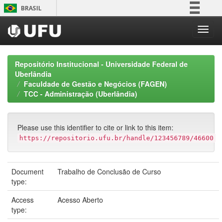
Skip
BRASIL
navigation
Simplifique!
Comunica BR
Participe
Repositório Institucional - Universidade Federal de
Acesso à informação
Uberlândia
Faculdade de Gestão e Negócios (FAGEN)
Legislação
TCC - Administração (Uberlândia)
Canais
Please use this identifier to cite or link to this item:
https://repositorio.ufu.br/handle/123456789/46600
Document
Trabalho de Conclusão de Curso
type:
Access
Acesso Aberto
type: