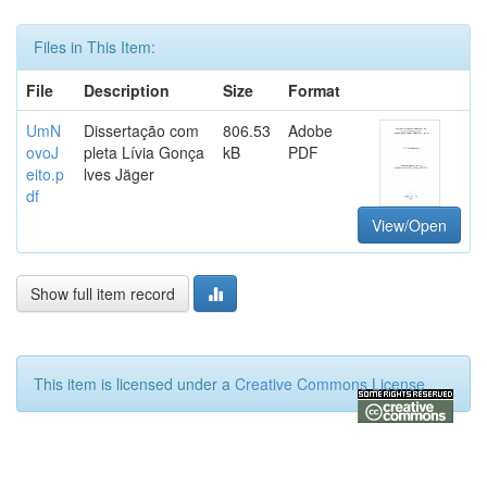
Files in This Item:
File
Description
Size
Format
UmN
Dissertação com
806.53
Adobe
ovoJ
pleta Lívia Gonça
kB
PDF
eito.p
lves Jäger
df
View/Open
Show full item record
This item is licensed under a
Creative Commons License