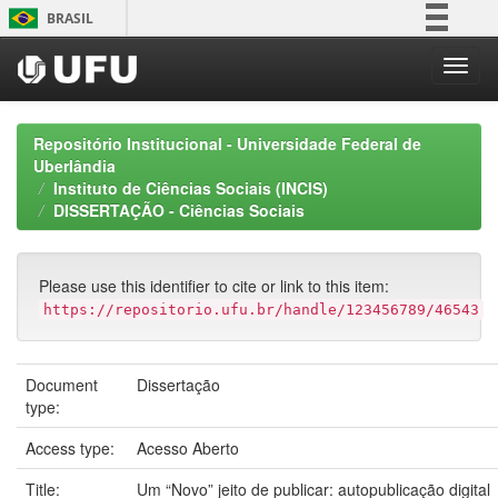
Skip
BRASIL
navigation
Simplifique!
Comunica BR
Participe
Repositório Institucional - Universidade Federal de
Acesso à informação
Uberlândia
Instituto de Ciências Sociais (INCIS)
Legislação
DISSERTAÇÃO - Ciências Sociais
Canais
Please use this identifier to cite or link to this item:
https://repositorio.ufu.br/handle/123456789/46543
Document
Dissertação
type:
Access type:
Acesso Aberto
Title:
Um “Novo” jeito de publicar: autopublicação digital