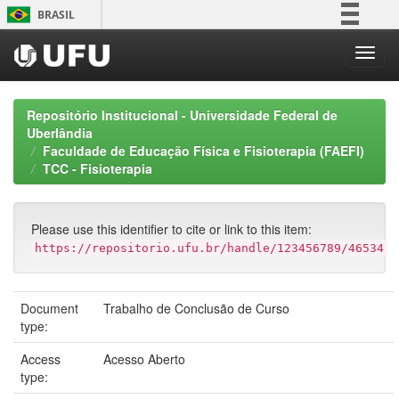
Skip
BRASIL
navigation
Simplifique!
Comunica BR
Participe
Repositório Institucional - Universidade Federal de
Acesso à informação
Uberlândia
Faculdade de Educação Física e Fisioterapia (FAEFI)
Legislação
TCC - Fisioterapia
Canais
Please use this identifier to cite or link to this item:
https://repositorio.ufu.br/handle/123456789/46534
Document
Trabalho de Conclusão de Curso
type:
Access
Acesso Aberto
type: