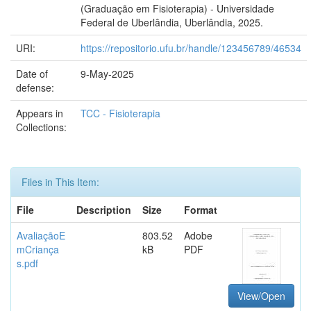
(Graduação em Fisioterapia) - Universidade
Federal de Uberlândia, Uberlândia, 2025.
URI:
https://repositorio.ufu.br/handle/123456789/46534
Date of
9-May-2025
defense:
Appears in
TCC - Fisioterapia
Collections:
Files in This Item:
File
Description
Size
Format
AvaliaçãoE
803.52
Adobe
mCriança
kB
PDF
s.pdf
View/Open