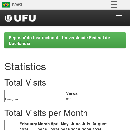
Skip
BRASIL
navigation
Simplifique!
Comunica BR
Participe
Repositório Institucional - Universidade Federal de
Acesso à informação
Uberlândia
Legislação
Canais
Statistics
Total Visits
Views
Infecções ...
943
Total Visits per Month
February
March
April
May
June
July
August
2026
2026
2026
2026
2026
2026
2026