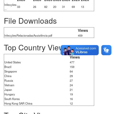
Infecções
33
26
82
20
31
69
13
...
File Downloads
Views
InfecçõesRelacionadasAssistência pdf
459
Top Country Views
Views
United States
477
Brazil
159
Singapore
64
China
29
Russia
27
Vietnam
24
Japan
21
Hungary
19
South Korea
16
Hong Kong SAR China
12