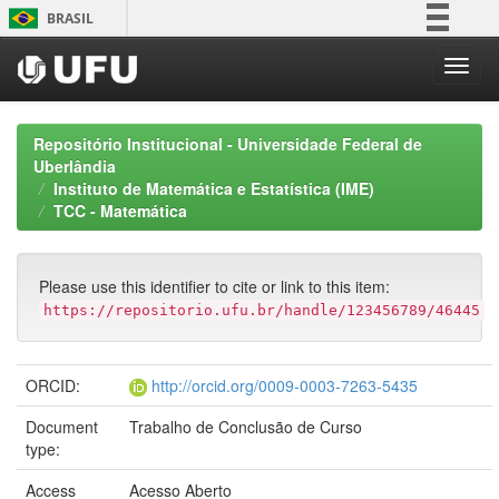
Skip
BRASIL
navigation
Simplifique!
Comunica BR
Participe
Repositório Institucional - Universidade Federal de
Acesso à informação
Uberlândia
Instituto de Matemática e Estatística (IME)
Legislação
TCC - Matemática
Canais
Please use this identifier to cite or link to this item:
https://repositorio.ufu.br/handle/123456789/46445
ORCID:
http://orcid.org/0009-0003-7263-5435
Document
Trabalho de Conclusão de Curso
type:
Access
Acesso Aberto