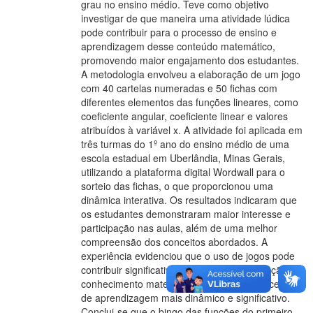
grau no ensino médio. Teve como objetivo
investigar de que maneira uma atividade lúdica
pode contribuir para o processo de ensino e
aprendizagem desse conteúdo matemático,
promovendo maior engajamento dos estudantes.
A metodologia envolveu a elaboração de um jogo
com 40 cartelas numeradas e 50 fichas com
diferentes elementos das funções lineares, como
coeficiente angular, coeficiente linear e valores
atribuídos à variável x. A atividade foi aplicada em
três turmas do 1º ano do ensino médio de uma
escola estadual em Uberlândia, Minas Gerais,
utilizando a plataforma digital Wordwall para o
sorteio das fichas, o que proporcionou uma
dinâmica interativa. Os resultados indicaram que
os estudantes demonstraram maior interesse e
participação nas aulas, além de uma melhor
compreensão dos conceitos abordados. A
experiência evidenciou que o uso de jogos pode
contribuir significativamente para a construção do
conhecimento matemático, tornando o processo
de aprendizagem mais dinâmico e significativo.
Conclui-se que o bingo das funções do primeiro