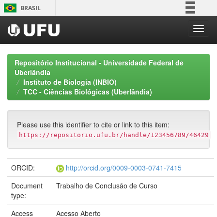
Skip
BRASIL
navigation
Simplifique!
Comunica BR
Participe
Repositório Institucional - Universidade Federal de
Acesso à informação
Uberlândia
Instituto de Biologia (INBIO)
Legislação
TCC - Ciências Biológicas (Uberlândia)
Canais
Please use this identifier to cite or link to this item:
https://repositorio.ufu.br/handle/123456789/46429
ORCID:
http://orcid.org/0009-0003-0741-7415
Document
Trabalho de Conclusão de Curso
type:
Access
Acesso Aberto