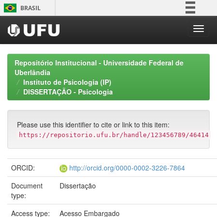
Skip
BRASIL
navigation
Simplifique!
Comunica BR
Participe
Repositório Institucional - Universidade Federal de
Acesso à informação
Uberlândia
Instituto de Psicologia (IP)
Legislação
DISSERTAÇÃO - Psicologia
Canais
Please use this identifier to cite or link to this item:
https://repositorio.ufu.br/handle/123456789/46414
ORCID:
http://orcid.org/0000-0002-3226-7864
Document
Dissertação
type:
Access type:
Acesso Embargado