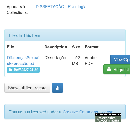
Appears in
DISSERTAÇÃO - Psicologia
Collections:
Files in This Item:
File
Description
Size
Format
DiferençasSexuai
Dissertação
1.92
Adobe
View/Op
sExpressão.pdf
MB
PDF
Request 
Until 2027-06-24
Show full item record
This item is licensed under a
Creative Commons License