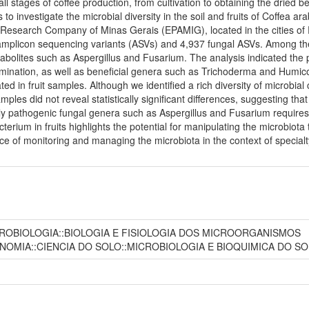
 all stages of coffee production, from cultivation to obtaining the drie
to investigate the microbial diversity in the soil and fruits of Coffea ar
al Research Company of Minas Gerais (EPAMIG), located in the cities of
l amplicon sequencing variants (ASVs) and 4,937 fungal ASVs. Among the
abolites such as Aspergillus and Fusarium. The analysis indicated the 
amination, as well as beneficial genera such as Trichoderma and Humic
d in fruit samples. Although we identified a rich diversity of microbial
ples did not reveal statistically significant differences, suggesting th
ly pathogenic fungal genera such as Aspergillus and Fusarium requires 
erium in fruits highlights the potential for manipulating the microbiota
ce of monitoring and managing the microbiota in the context of specialt
CROBIOLOGIA::BIOLOGIA E FISIOLOGIA DOS MICROORGANISMOS
NOMIA::CIENCIA DO SOLO::MICROBIOLOGIA E BIOQUIMICA DO S