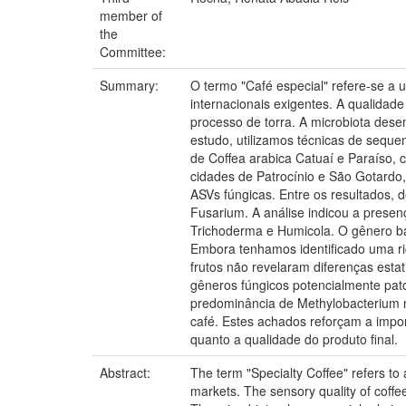
member of
the
Committee:
Summary:
O termo "Café especial" refere-se a 
internacionais exigentes. A qualidade
processo de torra. A microbiota des
estudo, utilizamos técnicas de seque
de Coffea arabica Catuaí e Paraíso,
cidades de Patrocínio e São Gotardo,
ASVs fúngicas. Entre os resultados, 
Fusarium. A análise indicou a prese
Trichoderma e Humicola. O gênero ba
Embora tenhamos identificado uma ri
frutos não revelaram diferenças estat
gêneros fúngicos potencialmente pat
predominância de Methylobacterium no
café. Estes achados reforçam a impor
quanto a qualidade do produto final.
Abstract:
The term "Specialty Coffee" refers to
markets. The sensory quality of coffe