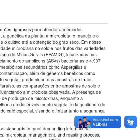
padrões rigorosos para atender a mercados
, a genética da planta, a microbiota, o manejo e o
e o cultivo até a obtenção do grão seco. Em nosso
sidade microbiana no solo e nos frutos das variedades
ária de Minas Gerais (EPAMIG), localizados nas
nciamento de amplicons (ASVs) bacterianas e 4.937
 metabólitos secundários como Aspergillus e
l contaminação, além de gêneros benéficos como
to vegetal, predominou nas amostras de frutos.
Paraíso, as comparações entre amostras de solo e
influenciando a microbiota observada. A presença de
o de produção de micotoxinas, enquanto a
elhoria do desenvolvimento vegetal e da qualidade do
de café especial, visando otimizar tanto a segurança
rous standards to meet demanding international
tics, microbiota, management, and roasting process.