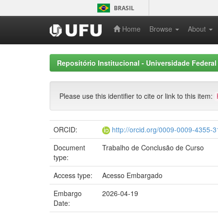
Skip
BRASIL
navigation
Home
Browse
About
Repositório Institucional - Universidade Federal
Please use this identifier to cite or link to this item:
ORCID:
http://orcid.org/0009-0009-4355-
Document
Trabalho de Conclusão de Curso
type:
Access type:
Acesso Embargado
Embargo
2026-04-19
Date: