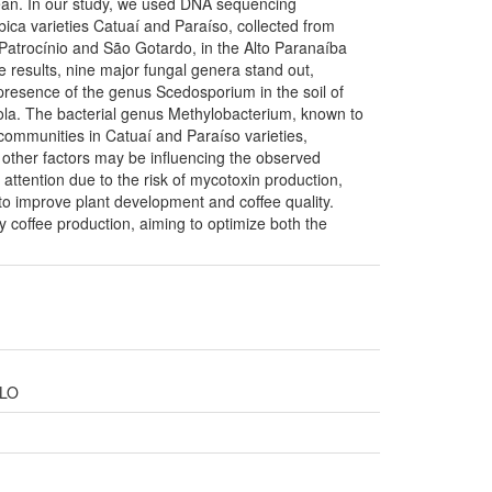
d bean. In our study, we used DNA sequencing
abica varieties Catuaí and Paraíso, collected from
 Patrocínio and São Gotardo, in the Alto Paranaíba
 results, nine major fungal genera stand out,
presence of the genus Scedosporium in the soil of
ola. The bacterial genus Methylobacterium, known to
 communities in Catuaí and Paraíso varieties,
at other factors may be influencing the observed
attention due to the risk of mycotoxin production,
 to improve plant development and coffee quality.
y coffee production, aiming to optimize both the
OLO