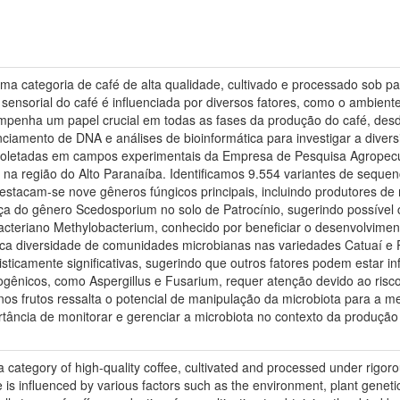
uma categoria de café de alta qualidade, cultivado e processado sob 
 sensorial do café é influenciada por diversos fatores, como o ambiente
empenha um papel crucial em todas as fases da produção do café, desd
nciamento de DNA e análises de bioinformática para investigar a diver
 coletadas em campos experimentais da Empresa de Pesquisa Agropecu
 na região do Alto Paranaíba. Identificamos 9.554 variantes de seque
destacam-se nove gêneros fúngicos principais, incluindo produtores de
nça do gênero Scedosporium no solo de Patrocínio, sugerindo possíve
cteriano Methylobacterium, conhecido por beneficiar o desenvolvimen
ca diversidade de comunidades microbianas nas variedades Catuaí e 
isticamente significativas, sugerindo que outros fatores podem estar 
ogênicos, como Aspergillus e Fusarium, requer atenção devido ao risc
s frutos ressalta o potencial de manipulação da microbiota para a m
tância de monitorar e gerenciar a microbiota no contexto da produção 
 a category of high-quality coffee, cultivated and processed under rigo
e is influenced by various factors such as the environment, plant gene