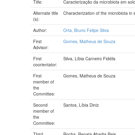
Title:
Caracterização da microbiota em solo
Alternate title
Characterization of the microbiota in 
(s):
Author:
Orta, Bruno Felipe Silva
First
Gomes, Matheus de Souza
Advisor:
First
Silva, Líbia Carneiro Fidélis
coorientator:
First
Gomes, Matheus de Souza
member of
the
Committee:
Second
Santos, Líbia Diniz
member of
the
Committee:
Third
Rocha, Renata Abadia Reis