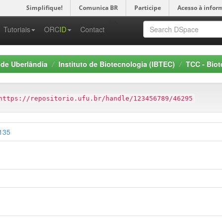
Simplifique!
Comunica BR
Participe
Acesso à infor
-->
Tutoriais
ORC
ID
Contact
 de Uberlândia
Instituto de Biotecnologia (IBTEC)
TCC - Biot
https://repositorio.ufu.br/handle/123456789/46295
3135