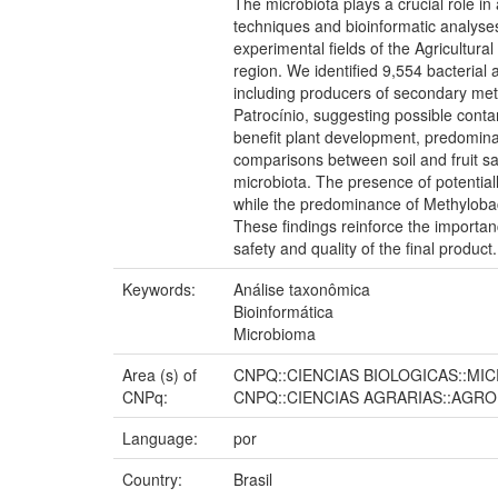
The microbiota plays a crucial role in
techniques and bioinformatic analyses 
experimental fields of the Agricultur
region. We identified 9,554 bacteria
including producers of secondary met
Patrocínio, suggesting possible cont
benefit plant development, predominate
comparisons between soil and fruit sam
microbiota. The presence of potential
while the predominance of Methylobact
These findings reinforce the importan
safety and quality of the final product.
Keywords:
Análise taxonômica
Bioinformática
Microbioma
Area (s) of
CNPQ::CIENCIAS BIOLOGICAS::MI
CNPq:
CNPQ::CIENCIAS AGRARIAS::AGRO
Language:
por
Country:
Brasil