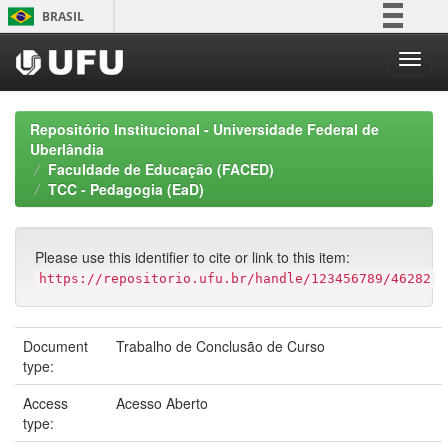
Skip
BRASIL
navigation
Simplifique!
Comunica BR
Participe
Repositório Institucional - Universidade Federal de
Acesso à informação
Uberlândia
Faculdade de Educação (FACED)
Legislação
TCC - Pedagogia (EaD)
Canais
Please use this identifier to cite or link to this item:
https://repositorio.ufu.br/handle/123456789/46282
Document
Trabalho de Conclusão de Curso
type:
Access
Acesso Aberto
type: