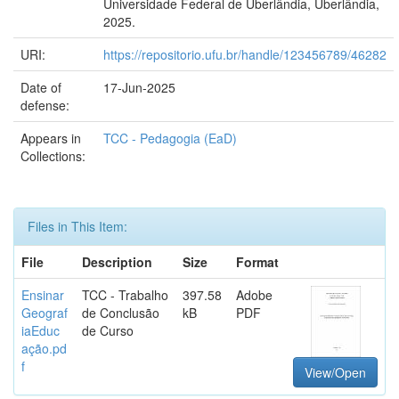
Universidade Federal de Uberlândia, Uberlândia,
2025.
URI:
https://repositorio.ufu.br/handle/123456789/46282
Date of
17-Jun-2025
defense:
Appears in
TCC - Pedagogia (EaD)
Collections:
Files in This Item:
File
Description
Size
Format
Ensinar
TCC - Trabalho
397.58
Adobe
Geograf
de Conclusão
kB
PDF
iaEduc
de Curso
ação.pd
f
View/Open