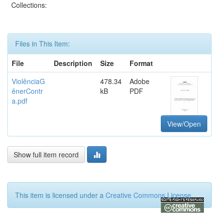
Collections:
Files in This Item:
File
Description
Size
Format
ViolênciaG
478.34
Adobe
ênerContr
kB
PDF
a.pdf
View/Open
Show full item record
This item is licensed under a
Creative Commons License