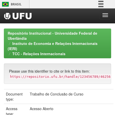
Skip
BRASIL
navigation
Simplifique!
Comunica BR
Participe
Repositório Institucional - Universidade Federal de
Acesso à informação
Uberlândia
Instituto de Economia e Relações Internacionais
Legislação
(IERI)
Canais
TCC - Relações Internacionais
Please use this identifier to cite or link to this item:
https://repositorio.ufu.br/handle/123456789/46256
Document
Trabalho de Conclusão de Curso
type:
Access
Acesso Aberto
type: