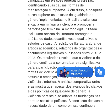
candidatas em eleições federais brasileiras,
identificando suas causas, formas de
manifestação e impactos. Além disso, a pesquisa
busca explorar as políticas de igualdade de
gênero implementadas no Brasil e avaliar sua
eficácia em mitigar a violência e promover a
participação feminina. A metodologia utilizada
inclui uma revisão de literatura abrangente,
análise de dados quantitativos e qualitativos e
estudos de caso. A revisão de literatura abrange
artigos acadêmicos, relatórios de organizações e
documentos legislativos publicados entre 2010 e
2023. Os resultados revelam que a violência de
gênero continua a ser uma barreira significativa
para a participação política feminina no Brasil. As
formas de violência variam de agressões físicas e
sexuais a ameaças, assédio psicológico e
violência simbólica. A análise comparativa entre
eras mostra que, apesar dos avanços legislativos
e das políticas de igualdade de gênero, a
violência persiste e se adapta às mudanças nas
normas sociais e políticas. A conclusão destaca a
necessidade de um compromisso contínuo e