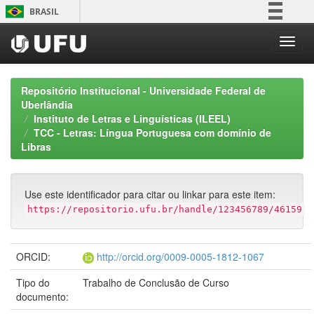
Skip
BRASIL
navigation
Simplifique!
Comunica BR
Participe
Repositório Institucional - Universidade Federal de
Acesso à informação
Uberlândia
Instituto de Letras e Linguísticas (ILEEL)
Legislação
TCC - Letras: Língua Portuguesa com domínio de
Canais
Libras
Use este identificador para citar ou linkar para este item:
https://repositorio.ufu.br/handle/123456789/46159
ORCID:
http://orcid.org/0009-0005-1812-1067
Tipo do
Trabalho de Conclusão de Curso
documento: