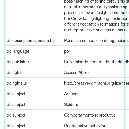
post-hatching offspring care. This 
current knowledge of Lycosidae sp.
provides relevant insights into the b
the Cerrado, highlighting the impor
different vegetation formations for 
and reproductive success of this n
dc.description.sponsorship
Pesquisa sem auxílio de agências 
dc.language
por
dc.publisher
Universidade Federal de Uberlândi
dc.rights
Acesso Aberto
dc.rights.uri
http://creativecommons.org/licenses
dc.subject
Aranhas
dc.subject
Spiders
dc.subject
Comportamento reprodutivo
dc.subject
Reproductive behavior