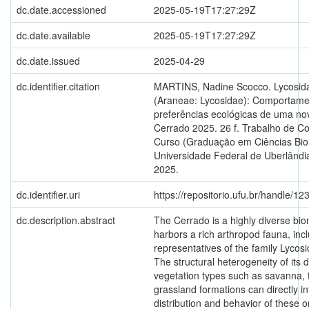
dc.date.accessioned
2025-05-19T17:27:29Z
dc.date.available
2025-05-19T17:27:29Z
dc.date.issued
2025-04-29
dc.identifier.citation
MARTINS, Nadine Scocco. Lycosida
(Araneae: Lycosidae): Comportame
preferências ecológicas de uma no
Cerrado 2025. 26 f. Trabalho de C
Curso (Graduação em Ciências Biol
Universidade Federal de Uberlândia
2025.
dc.identifier.uri
https://repositorio.ufu.br/handle/
dc.description.abstract
The Cerrado is a highly diverse bio
harbors a rich arthropod fauna, inc
representatives of the family Lycos
The structural heterogeneity of its d
vegetation types such as savanna, 
grassland formations can directly i
distribution and behavior of these 