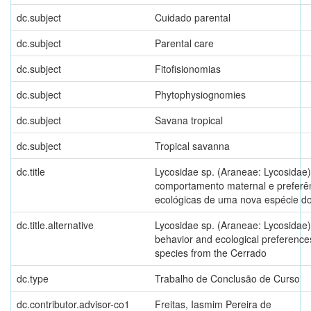
dc.subject
Cuidado parental
dc.subject
Parental care
dc.subject
Fitofisionomias
dc.subject
Phytophysiognomies
dc.subject
Savana tropical
dc.subject
Tropical savanna
dc.title
Lycosidae sp. (Araneae: Lycosidae)
comportamento maternal e preferê
ecológicas de uma nova espécie d
dc.title.alternative
Lycosidae sp. (Araneae: Lycosidae)
behavior and ecological preference
species from the Cerrado
dc.type
Trabalho de Conclusão de Curso
dc.contributor.advisor-co1
Freitas, Iasmim Pereira de