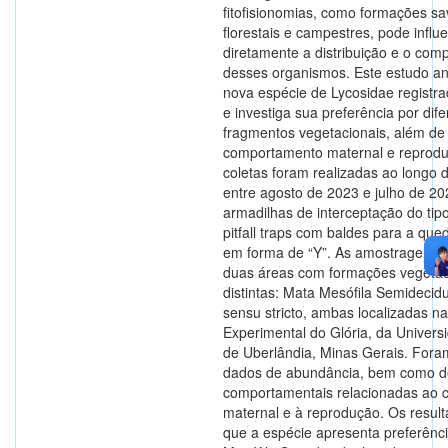
fitofisionomias, como formações sa
florestais e campestres, pode influe
diretamente a distribuição e o co
desses organismos. Este estudo a
nova espécie de Lycosidae registr
e investiga sua preferência por dif
fragmentos vegetacionais, além de
comportamento maternal e reprodut
coletas foram realizadas ao longo 
entre agosto de 2023 e julho de 202
armadilhas de interceptação do tipo 
pitfall traps com baldes para a qued
em forma de “Y”. As amostragens 
duas áreas com formações vegetac
distintas: Mata Mesófila Semidecid
sensu stricto, ambas localizadas 
Experimental do Glória, da Univers
de Uberlândia, Minas Gerais. Fora
dados de abundância, bem como d
comportamentais relacionadas ao 
maternal e à reprodução. Os resul
que a espécie apresenta preferênc