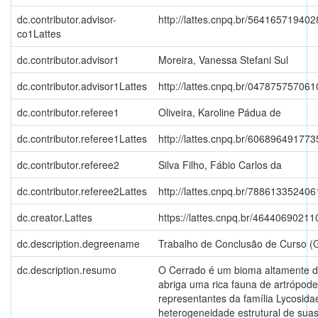
dc.contributor.advisor-
http://lattes.cnpq.br/56416571940
co1Lattes
dc.contributor.advisor1
Moreira, Vanessa Stefani Sul
dc.contributor.advisor1Lattes
http://lattes.cnpq.br/04787575706
dc.contributor.referee1
Oliveira, Karoline Pádua de
dc.contributor.referee1Lattes
http://lattes.cnpq.br/60689649177
dc.contributor.referee2
Silva Filho, Fábio Carlos da
dc.contributor.referee2Lattes
http://lattes.cnpq.br/78861335240
dc.creator.Lattes
https://lattes.cnpq.br/4644069021
dc.description.degreename
Trabalho de Conclusão de Curso (
dc.description.resumo
O Cerrado é um bioma altamente d
abriga uma rica fauna de artrópode
representantes da família Lycosida
heterogeneidade estrutural de suas