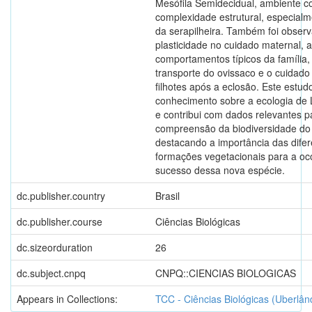
Mesófila Semidecidual, ambiente 
complexidade estrutural, especial
da serapilheira. Também foi obser
plasticidade no cuidado maternal, 
comportamentos típicos da família
transporte do ovissaco e o cuidad
filhotes após a eclosão. Este estud
conhecimento sobre a ecologia de 
e contribui com dados relevantes p
compreensão da biodiversidade do
destacando a importância das difer
formações vegetacionais para a oc
sucesso dessa nova espécie.
dc.publisher.country
Brasil
dc.publisher.course
Ciências Biológicas
dc.sizeorduration
26
dc.subject.cnpq
CNPQ::CIENCIAS BIOLOGICAS
Appears in Collections:
TCC - Ciências Biológicas (Uberlân