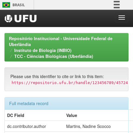
Skip
BRASIL
navigation
Simplifique!
Comunica BR
Participe
Repositório Institucional - Universidade Federal de
Acesso à informação
Uberlândia
Instituto de Biologia (INBIO)
Legislação
TCC - Ciências Biológicas (Uberlândia)
Canais
Please use this identifier to cite or link to this item:
https://repositorio.ufu.br/handle/123456789/45724
Full metadata record
DC Field
Value
dc.contributor.author
Martins, Nadine Scocco