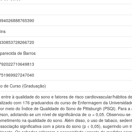
r/3894026888765390
ins
r/5430853728266720
Aparecida de Barros
r/1792022710649813
r/4751969927247040
ão de Curso (Graduação)
 entre à qualidade do sono e fatores de risco cardiovascular/hábitos
ealizado com 176 graduandos do curso de Enfermagem da Universidade
por meio do Índice de Qualidade do Sono de Pittsburgh (PSQI). Para a aná
son, adotando-se um nível de significância de α = 0,05. Observou-se
etimento na qualidade do sono. Além disso, o uso de tabaco, sedent
sociação significativa com a piora do sono (p < 0,05), sugerindo um 
mento. Os achados reforçam a necessidade urgente de medidas para m