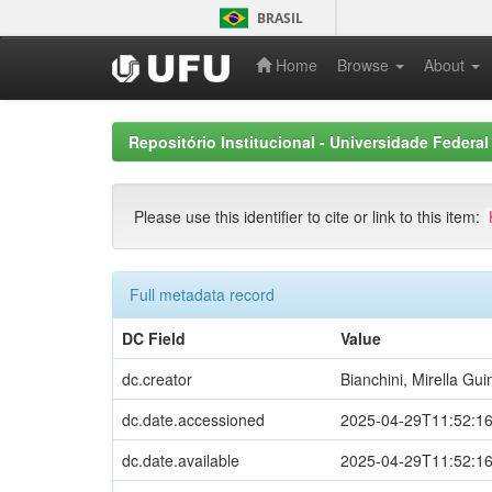
Skip
BRASIL
navigation
Home
Browse
About
Repositório Institucional - Universidade Federal
Please use this identifier to cite or link to this item:
Full metadata record
DC Field
Value
dc.creator
Bianchini, Mirella Gu
dc.date.accessioned
2025-04-29T11:52:1
dc.date.available
2025-04-29T11:52:1