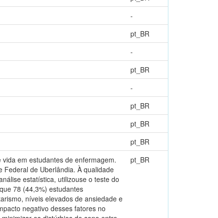
-
pt_BR
-
pt_BR
-
pt_BR
pt_BR
pt_BR
 de vida em estudantes de enfermagem.
pt_BR
 Federal de Uberlândia. À qualidade
lise estatística, utilizouse o teste do
 que 78 (44,3%) estudantes
arismo, níveis elevados de ansiedade e
impacto negativo desses fatores no
inimizar os distúrbios do sono entre