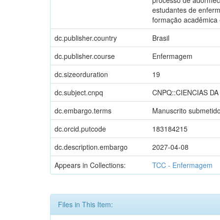
estudantes de enferm
formação acadêmica 
dc.publisher.country
Brasil
dc.publisher.course
Enfermagem
dc.sizeorduration
19
dc.subject.cnpq
CNPQ::CIENCIAS D
dc.embargo.terms
Manuscrito submetido
dc.orcid.putcode
183184215
dc.description.embargo
2027-04-08
Appears in Collections:
TCC - Enfermagem
Files in This Item: