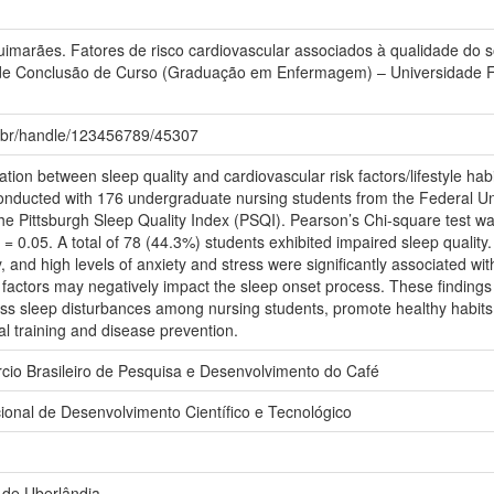
uimarães. Fatores de risco cardiovascular associados à qualidade do
 de Conclusão de Curso (Graduação em Enfermagem) – Universidade Fe
fu.br/handle/123456789/45307
ation between sleep quality and cardiovascular risk factors/lifestyle ha
onducted with 176 undergraduate nursing students from the Federal Univ
 Pittsburgh Sleep Quality Index (PSQI). Pearson’s Chi-square test was a
α = 0.05. A total of 78 (44.3%) students exhibited impaired sleep quality.
ty, and high levels of anxiety and stress were significantly associated wit
 factors may negatively impact the sleep onset process. These findings 
ess sleep disturbances among nursing students, promote healthy habits
l training and disease prevention.
io Brasileiro de Pesquisa e Desenvolvimento do Café
onal de Desenvolvimento Científico e Tecnológico
 de Uberlândia