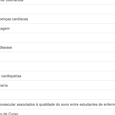
doenças cardíacas
rmagem
 disease
 cardiopatías
mería
diovascular associados à qualidade do sono entre estudantes de enfe
ão de Curso