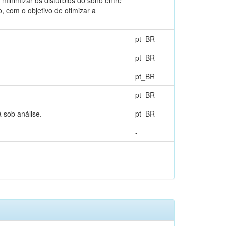
 com o objetivo de otimizar a
pt_BR
pt_BR
pt_BR
pt_BR
 sob análise.
pt_BR
-
-