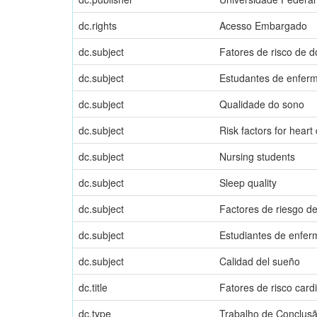
dc.rights
Acesso Embargado
dc.subject
Fatores de risco de 
dc.subject
Estudantes de enfe
dc.subject
Qualidade do sono
dc.subject
Risk factors for heart
dc.subject
Nursing students
dc.subject
Sleep quality
dc.subject
Factores de riesgo de
dc.subject
Estudiantes de enfer
dc.subject
Calidad del sueño
dc.title
Fatores de risco car
dc.type
Trabalho de Conclus