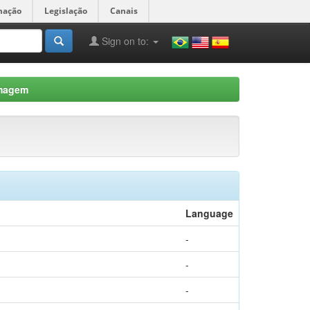
mação
Legislação
Canais
Sign on to:
rmagem
Language
-
-
-