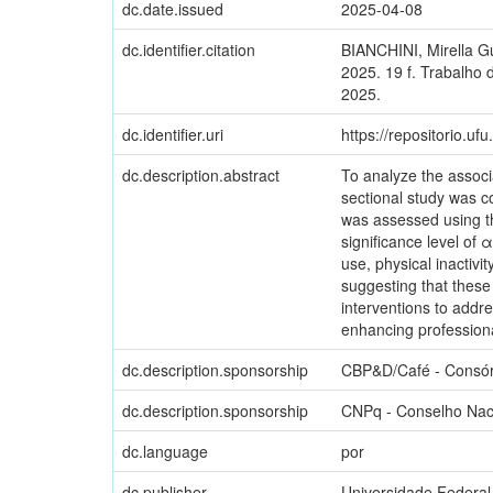
dc.date.issued
2025-04-08
dc.identifier.citation
BIANCHINI, Mirella G
2025. 19 f. Trabalho
2025.
dc.identifier.uri
https://repositorio.u
dc.description.abstract
To analyze the associ
sectional study was c
was assessed using the
significance level of 
use, physical inactivi
suggesting that these
interventions to addr
enhancing professiona
dc.description.sponsorship
CBP&D/Café - Consórc
dc.description.sponsorship
CNPq - Conselho Naci
dc.language
por
dc.publisher
Universidade Federal