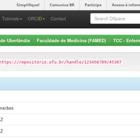
Simplifique!
Comunica BR
Participe
Acesso à infor
-->
Tutoriais
ORC
ID
Contact
 de Uberlândia
Faculdade de Medicina (FAMED)
TCC - Enfe
https://repositorio.ufu.br/handle/123456789/45307
imarães
6Z
6Z