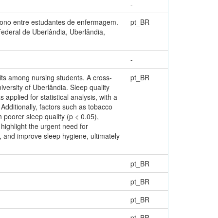
-
 sono entre estudantes de enfermagem.
pt_BR
deral de Uberlândia, Uberlândia,
-
bits among nursing students. A cross-
pt_BR
ersity of Uberlândia. Sleep quality
pplied for statistical analysis, with a
 Additionally, factors such as tobacco
h poorer sleep quality (p < 0.05),
highlight the urgent need for
, and improve sleep hygiene, ultimately
pt_BR
pt_BR
pt_BR
pt_BR