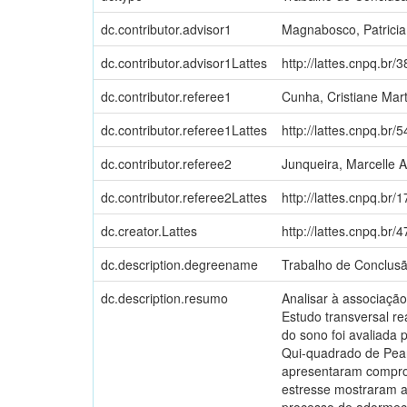
dc.contributor.advisor1
Magnabosco, Patricia
dc.contributor.advisor1Lattes
http://lattes.cnpq.b
dc.contributor.referee1
Cunha, Cristiane Mart
dc.contributor.referee1Lattes
http://lattes.cnpq.b
dc.contributor.referee2
Junqueira, Marcelle 
dc.contributor.referee2Lattes
http://lattes.cnpq.b
dc.creator.Lattes
http://lattes.cnpq.b
dc.description.degreename
Trabalho de Conclus
dc.description.resumo
Analisar à associação
Estudo transversal r
do sono foi avaliada 
Qui-quadrado de Pear
apresentaram comprom
estresse mostraram as
processo de adormeci