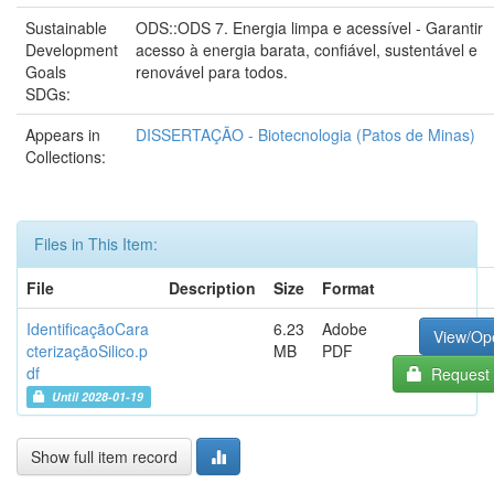
Sustainable
ODS::ODS 7. Energia limpa e acessível - Garantir
Development
acesso à energia barata, confiável, sustentável e
Goals
renovável para todos.
SDGs:
Appears in
DISSERTAÇÃO - Biotecnologia (Patos de Minas)
Collections:
Files in This Item:
File
Description
Size
Format
IdentificaçãoCara
6.23
Adobe
View/Op
cterizaçãoSilico.p
MB
PDF
df
Request 
Until 2028-01-19
Show full item record