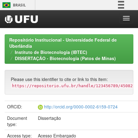
Skip
BRASIL
navigation
Simplifique!
Comunica BR
Participe
Repositório Institucional - Universidade Federal de
Acesso à informação
Uberlândia
Instituto de Biotecnologia (IBTEC)
Legislação
DISSERTAÇÃO - Biotecnologia (Patos de Minas)
Canais
Please use this identifier to cite or link to this item:
https://repositorio.ufu.br/handle/123456789/45082
ORCID:
http://orcid.org/0000-0002-6159-0724
Document
Dissertação
type:
Access type:
Acesso Embargado