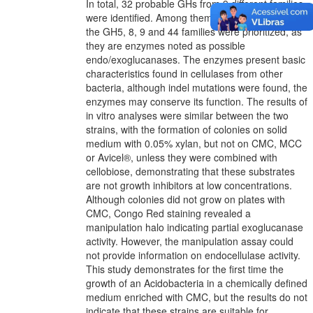
In total, 32 probable GHs from 9 different families
were identified. Among them, 5 GHs belonging to
the GH5, 8, 9 and 44 families were prioritized, as
they are enzymes noted as possible
endo/exoglucanases. The enzymes present basic
characteristics found in cellulases from other
bacteria, although indel mutations were found, the
enzymes may conserve its function. The results of
in vitro analyses were similar between the two
strains, with the formation of colonies on solid
medium with 0.05% xylan, but not on CMC, MCC
or Avicel®, unless they were combined with
cellobiose, demonstrating that these substrates
are not growth inhibitors at low concentrations.
Although colonies did not grow on plates with
CMC, Congo Red staining revealed a
manipulation halo indicating partial exoglucanase
activity. However, the manipulation assay could
not provide information on endocellulase activity.
This study demonstrates for the first time the
growth of an Acidobacteria in a chemically defined
medium enriched with CMC, but the results do not
indicate that these strains are suitable for