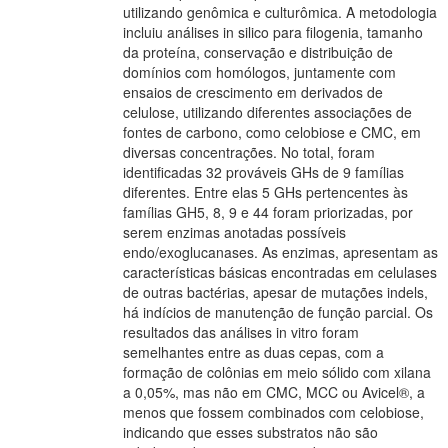
utilizando genômica e culturômica. A metodologia
incluiu análises in silico para filogenia, tamanho
da proteína, conservação e distribuição de
domínios com homólogos, juntamente com
ensaios de crescimento em derivados de
celulose, utilizando diferentes associações de
fontes de carbono, como celobiose e CMC, em
diversas concentrações. No total, foram
identificadas 32 prováveis GHs de 9 famílias
diferentes. Entre elas 5 GHs pertencentes às
famílias GH5, 8, 9 e 44 foram priorizadas, por
serem enzimas anotadas possíveis
endo/exoglucanases. As enzimas, apresentam as
características básicas encontradas em celulases
de outras bactérias, apesar de mutações indels,
há indícios de manutenção de função parcial. Os
resultados das análises in vitro foram
semelhantes entre as duas cepas, com a
formação de colônias em meio sólido com xilana
a 0,05%, mas não em CMC, MCC ou Avicel®, a
menos que fossem combinados com celobiose,
indicando que esses substratos não são