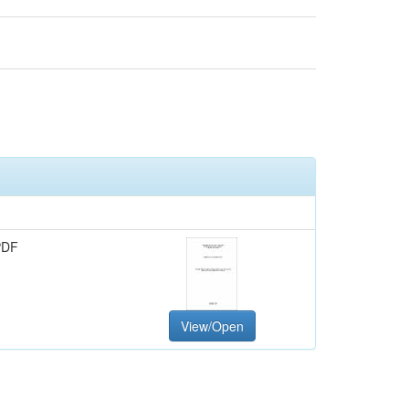
PDF
View/Open