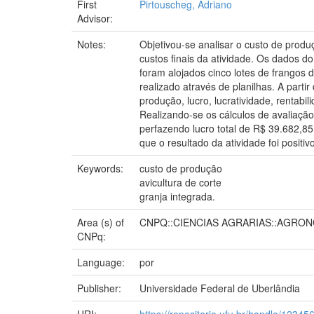
First
Pirtouscheg, Adriano
Advisor:
Notes:
Objetivou-se analisar o custo de produ
custos finais da atividade. Os dados d
foram alojados cinco lotes de frangos
realizado através de planilhas. A parti
produção, lucro, lucratividade, rentabil
Realizando-se os cálculos de avaliaçã
perfazendo lucro total de R$ 39.682,8
que o resultado da atividade foi positivo
Keywords:
custo de produção
avicultura de corte
granja integrada.
Area (s) of
CNPQ::CIENCIAS AGRARIAS::AGRO
CNPq:
Language:
por
Publisher:
Universidade Federal de Uberlândia
URI:
https://repositorio.ufu.br/handle/1234