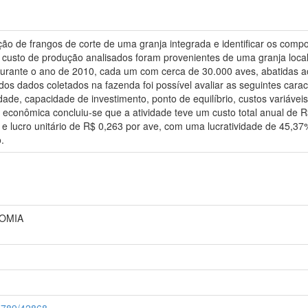
ção de frangos de corte de uma granja integrada e identificar os com
o custo de produção analisados foram provenientes de uma granja loca
 durante o ano de 2010, cada um com cerca de 30.000 aves, abatidas 
r dos dados coletados na fazenda foi possível avaliar as seguintes car
idade, capacidade de investimento, ponto de equilíbrio, custos variáveis,
o econômica concluiu-se que a atividade teve um custo total anual de
5 e lucro unitário de R$ 0,263 por ave, com uma lucratividade de 45,
.
NOMIA
56789/42868