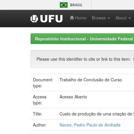
Skip
BRASIL
navigation
Home
Browse
About
Repositório Institucional - Universidade Federal
Please use this identifier to cite or link to this item:
Document
Trabalho de Conclusão de Curso
type:
Access
Acesso Aberto
type:
Title:
Custo de produção de uma criação de 
Author:
Naves, Pedro Paulo de Andrade