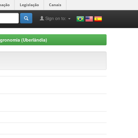
mação
Legislação
Canais
Sign on to:
gronomia (Uberlândia)