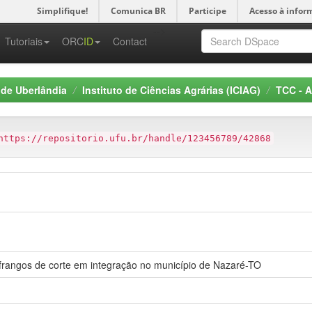
Simplifique!
Comunica BR
Participe
Acesso à infor
-->
Tutoriais
ORC
ID
Contact
 de Uberlândia
Instituto de Ciências Agrárias (ICIAG)
TCC - A
https://repositorio.ufu.br/handle/123456789/42868
frangos de corte em integração no município de Nazaré-TO