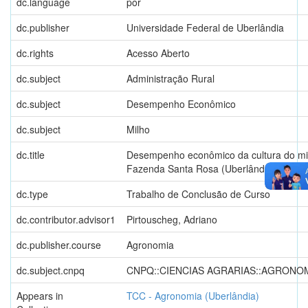
dc.language
por
dc.publisher
Universidade Federal de Uberlândia
dc.rights
Acesso Aberto
dc.subject
Administração Rural
dc.subject
Desempenho Econômico
dc.subject
Milho
dc.title
Desempenho econômico da cultura do mi
Fazenda Santa Rosa (Uberlândia)
dc.type
Trabalho de Conclusão de Curso
dc.contributor.advisor1
Pirtouscheg, Adriano
dc.publisher.course
Agronomia
dc.subject.cnpq
CNPQ::CIENCIAS AGRARIAS::AGRONO
Appears in
TCC - Agronomia (Uberlândia)