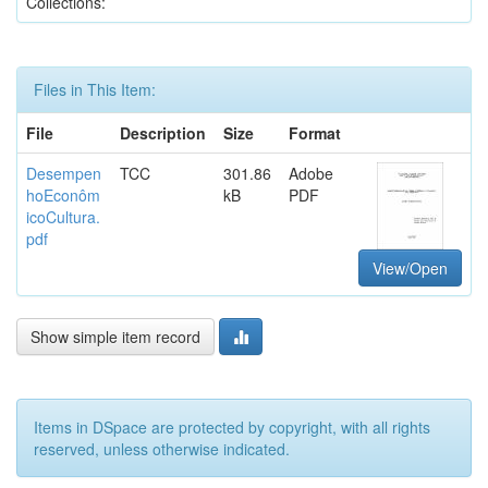
Collections:
Files in This Item:
File
Description
Size
Format
Desempen
TCC
301.86
Adobe
hoEconôm
kB
PDF
icoCultura.
pdf
View/Open
Show simple item record
Items in DSpace are protected by copyright, with all rights
reserved, unless otherwise indicated.