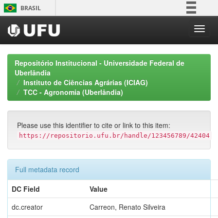
Skip
BRASIL
navigation
Simplifique!
Comunica BR
Participe
Repositório Institucional - Universidade Federal de
Acesso à informação
Uberlândia
Instituto de Ciências Agrárias (ICIAG)
Legislação
TCC - Agronomia (Uberlândia)
Canais
Please use this identifier to cite or link to this item:
https://repositorio.ufu.br/handle/123456789/42404
Full metadata record
DC Field
Value
dc.creator
Carreon, Renato Silveira