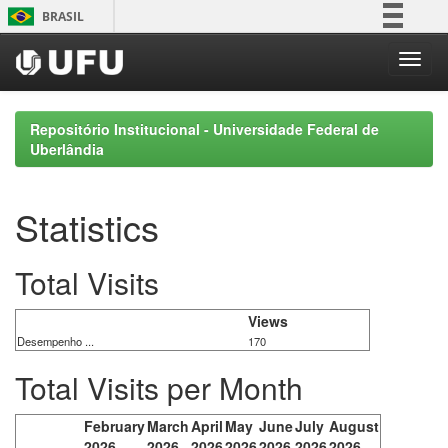
Skip
BRASIL
navigation
Simplifique!
Comunica BR
Participe
Repositório Institucional - Universidade Federal de
Acesso à informação
Uberlândia
Legislação
Canais
Statistics
Total Visits
Views
Desempenho ...
170
Total Visits per Month
February
March
April
May
June
July
August
2026
2026
2026
2026
2026
2026
2026