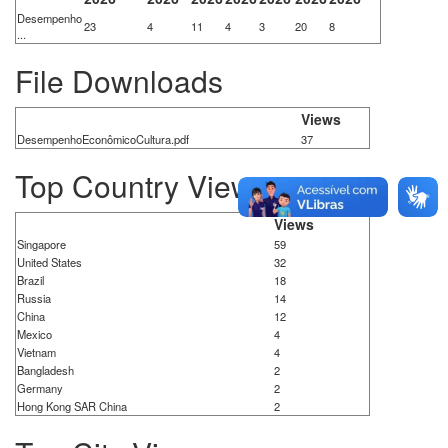
Desempenho
23
4
11
4
3
20
8
...
File Downloads
Views
DesempenhoEconômicoCultura.pdf
37
Top Country Views
Views
Singapore
59
United States
32
Brazil
18
Russia
14
China
12
Mexico
4
Vietnam
4
Bangladesh
2
Germany
2
Hong Kong SAR China
2