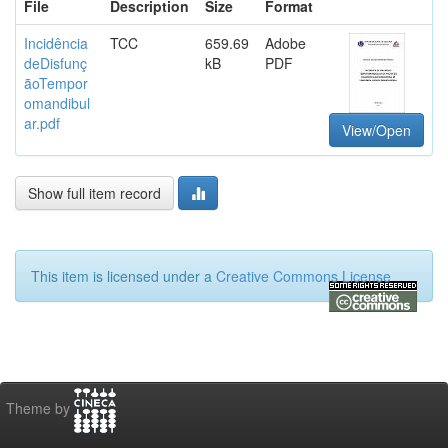
File
Description
Size
Format
Incidência
TCC
659.69
Adobe
deDisfunç
kB
PDF
ãoTempor
omandibul
ar.pdf
View/Open
Show full item record
This item is licensed under a
Creative Commons License
Theme by