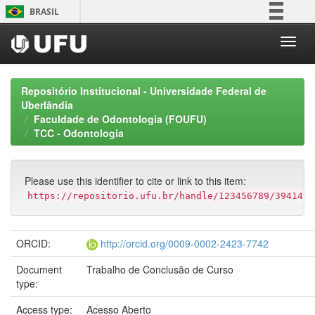
Skip
BRASIL
navigation
Simplifique!
Comunica BR
Participe
Repositório Institucional - Universidade Federal de
Acesso à informação
Uberlândia
Faculdade de Odontologia (FOUFU)
Legislação
TCC - Odontologia
Canais
Please use this identifier to cite or link to this item:
https://repositorio.ufu.br/handle/123456789/39414
ORCID:
http://orcid.org/0009-0002-2423-7742
Document
Trabalho de Conclusão de Curso
type:
Access type:
Acesso Aberto