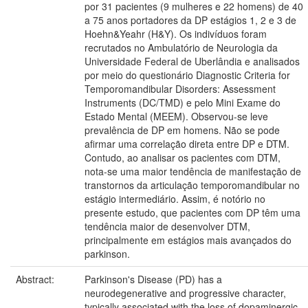
por 31 pacientes (9 mulheres e 22 homens) de 40
a 75 anos portadores da DP estágios 1, 2 e 3 de
Hoehn&Yeahr (H&Y). Os indivíduos foram
recrutados no Ambulatório de Neurologia da
Universidade Federal de Uberlândia e analisados
por meio do questionário Diagnostic Criteria for
Temporomandibular Disorders: Assessment
Instruments (DC/TMD) e pelo Mini Exame do
Estado Mental (MEEM). Observou-se leve
prevalência de DP em homens. Não se pode
afirmar uma correlação direta entre DP e DTM.
Contudo, ao analisar os pacientes com DTM,
nota-se uma maior tendência de manifestação de
transtornos da articulação temporomandibular no
estágio intermediário. Assim, é notório no
presente estudo, que pacientes com DP têm uma
tendência maior de desenvolver DTM,
principalmente em estágios mais avançados do
parkinson.
Abstract:
Parkinson's Disease (PD) has a
neurodegenerative and progressive character,
typically associated with the loss of dopaminergic