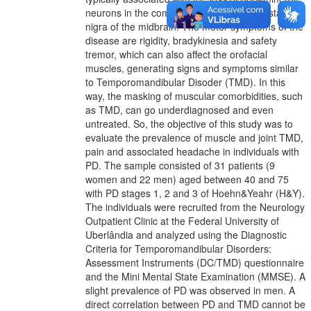
neurons in the compact portion of the substantia
nigra of the midbrain. The motor symptoms of the
disease are rigidity, bradykinesia and safety
tremor, which can also affect the orofacial
muscles, generating signs and symptoms similar
to Temporomandibular Disoder (TMD). In this
way, the masking of muscular comorbidities, such
as TMD, can go underdiagnosed and even
untreated. So, the objective of this study was to
evaluate the prevalence of muscle and joint TMD,
pain and associated headache in individuals with
PD. The sample consisted of 31 patients (9
women and 22 men) aged between 40 and 75
with PD stages 1, 2 and 3 of Hoehn&Yeahr (H&Y).
The individuals were recruited from the Neurology
Outpatient Clinic at the Federal University of
Uberlândia and analyzed using the Diagnostic
Criteria for Temporomandibular Disorders:
Assessment Instruments (DC/TMD) questionnaire
and the Mini Mental State Examination (MMSE). A
slight prevalence of PD was observed in men. A
direct correlation between PD and TMD cannot be