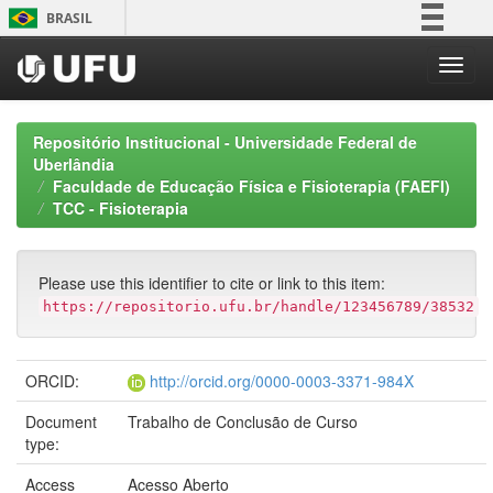
Skip
BRASIL
navigation
Simplifique!
Comunica BR
Participe
Repositório Institucional - Universidade Federal de
Acesso à informação
Uberlândia
Faculdade de Educação Física e Fisioterapia (FAEFI)
Legislação
TCC - Fisioterapia
Canais
Please use this identifier to cite or link to this item:
https://repositorio.ufu.br/handle/123456789/38532
ORCID:
http://orcid.org/0000-0003-3371-984X
Document
Trabalho de Conclusão de Curso
type:
Access
Acesso Aberto