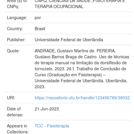
Area (s) of
CNPQ::CIENCIAS DA SAUDE::FISIOTERAPIA E
CNPq:
TERAPIA OCUPACIONAL
Language:
por
Country:
Brasil
Publisher:
Universidade Federal de Uberlândia
Quote:
ANDRADE, Gustavo Martins de. PEREIRA,
Gustavo Barros Braga de Castro. Uso de técnicas
de terapia manual na limitação da dorsiflexão de
tornozelo. 2023. 26 f. Trabalho de Conclusão de
Curso (Graduação em Fisioterapia) –
Universidade Federal de Uberlândia, Uberlândia,
2023.
URI:
https://repositorio.ufu.br/handle/123456789/38532
Date of
21-Jun-2023
defense:
Appears in
TCC - Fisioterapia
Collections: