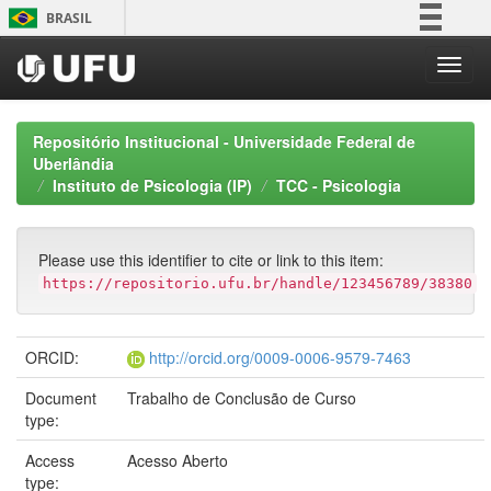
Skip
BRASIL
navigation
Simplifique!
Comunica BR
Participe
Repositório Institucional - Universidade Federal de
Acesso à informação
Uberlândia
Instituto de Psicologia (IP)
TCC - Psicologia
Legislação
Canais
Please use this identifier to cite or link to this item:
https://repositorio.ufu.br/handle/123456789/38380
ORCID:
http://orcid.org/0009-0006-9579-7463
Document
Trabalho de Conclusão de Curso
type:
Access
Acesso Aberto
type: