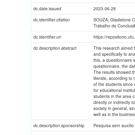
dc.date.issued
2023-06-28
dc.identifier.citation
SOUZA, Gladistone Cos
Trabalho de Conclusã
dc.identifier.uri
https://repositorio.u
dc.description.abstract
This research aimed to 
and specifically to a
this, a questionnaire 
questionnaire, the da
The results showed tha
literate, according to
of the students since
for educational institu
students in the area c
directly or indirectly 
society in general, si
well as in the busine
dc.description.sponsorship
Pesquisa sem auxílio