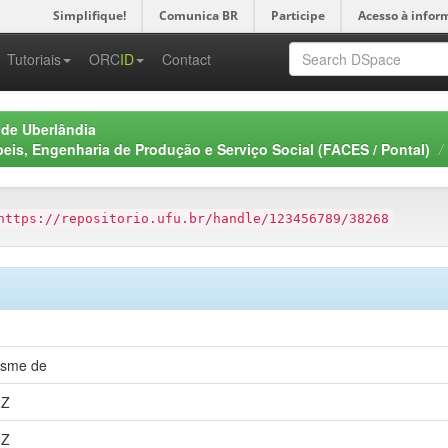
Simplifique!
Comunica BR
Participe
Acesso à infor
-->
Tutoriais
ORC
ID
Contact
 de Uberlândia
eis, Engenharia de Produção e Serviço Social (FACES / Pontal)
https://repositorio.ufu.br/handle/123456789/38268
osme de
2Z
2Z