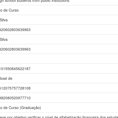
igh school students from public institutions
ão de Curso
Silva
r/9420602803639963
Silva
r/9420602803639963
r/5101550845622187
 José de
r/1512075757728108
r/9382080520977710
ão de Curso (Graduação)
eve por objetivo verificar o nível de alfabetização financeira dos estud