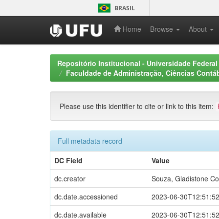
Skip
BRASIL
navigation
Home
Browse
About
Repositório Institucional - Universidade Federal
Faculdade de Administração, Ciências Contáb
Please use this identifier to cite or link to this item:
Full metadata record
DC Field
Value
dc.creator
Souza, Gladistone C
dc.date.accessioned
2023-06-30T12:51:5
dc.date.available
2023-06-30T12:51:5