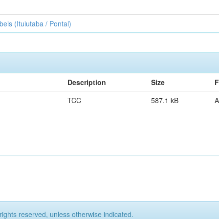
eis (Ituiutaba / Pontal)
Description
Size
F
TCC
587.1 kB
A
rights reserved, unless otherwise indicated.