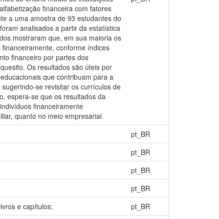
alfabetização financeira com fatores
ente a uma amostra de 93 estudantes do
foram analisados a partir da estatística
tados mostraram que, em sua maioria os
 financeiramente, conforme índices
to financeiro por partes dos
esito. Os resultados são úteis por
s educacionais que contribuam para a
sugerindo-se revisitar os currículos de
go, espera-se que os resultados da
indivíduos financeiramente
iliar, quanto no meio empresarial.
pt_BR
pt_BR
pt_BR
pt_BR
ivros e capítulos;
pt_BR