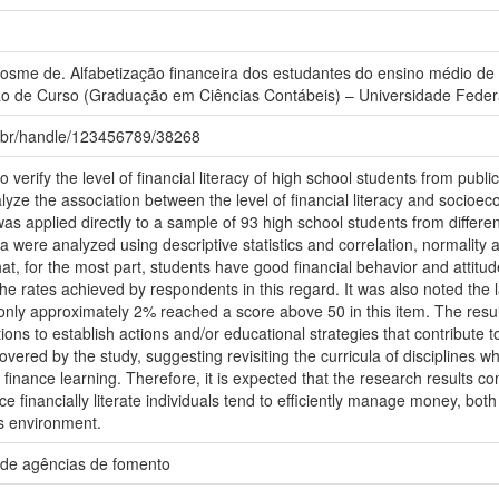
me de. Alfabetização financeira dos estudantes do ensino médio de in
o de Curso (Graduação em Ciências Contábeis) – Universidade Federal
fu.br/handle/123456789/38268
verify the level of financial literacy of high school students from public 
nalyze the association between the level of financial literacy and socio
was applied directly to a sample of 93 high school students from different
ta were analyzed using descriptive statistics and correlation, normalit
t, for the most part, students have good financial behavior and attitude
 the rates achieved by respondents in this regard. It was also noted the 
 only approximately 2% reached a score above 50 in this item. The resul
tions to establish actions and/or educational strategies that contribute to
overed by the study, suggesting revisiting the curricula of disciplines 
to finance learning. Therefore, it is expected that the research results con
nce financially literate individuals tend to efficiently manage money, bot
ss environment.
 de agências de fomento