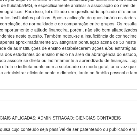
 de Ituiutaba/MG, e especificamente analisar a associação do nível de 
ográficos. Para isso, foi utilizado um questionário aplicado diretam
entes instituições públicas. Após a aplicação do questionário os dados 
de correlação, de normalidade e de comparação entre grupos. Os resul
omportamento e atitude financeira, porém, não são bem alfabetizados
ndentes neste quesito. Também notou-se a insuficiência de conhecimen
apenas aproximadamente 2% atingiram pontuação acima de 50 neste qu
ade de as instituições de ensino estabelecerem ações e/ou estratégia
ira dos estudantes do ensino médio na área de abrangência do estudo, 
eúdo associe-se direta ou indiretamente a aprendizado de finanças. Lo
m direta e indiretamente com a sociedade de modo geral, uma vez que 
a administrar eficientemente o dinheiro, tanto no âmbito pessoal e fam
CIAIS APLICADAS::ADMINISTRACAO::CIENCIAS CONTABEIS
esquisa cujo conteúdo seja passível de ser patenteado ou publicado em l