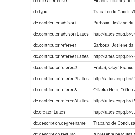
dc.title.alternative
Financial literacy of h
dc.type
Trabalho de Conclus
dc.contributor.advisor1
Barbosa, Josilene da 
dc.contributor.advisor1Lattes
http://lattes.cnpq.b
dc.contributor.referee1
Barbosa, Josilene da 
dc.contributor.referee1Lattes
http://lattes.cnpq.b
dc.contributor.referee2
Fratari, Oleyr Franco
dc.contributor.referee2Lattes
http://lattes.cnpq.b
dc.contributor.referee3
Oliveira Neto, Odilon
dc.contributor.referee3Lattes
http://lattes.cnpq.b
dc.creator.Lattes
http://lattes.cnpq.b
dc.description.degreename
Trabalho de Conclus
dc.description.resumo
A presente pesquisa t