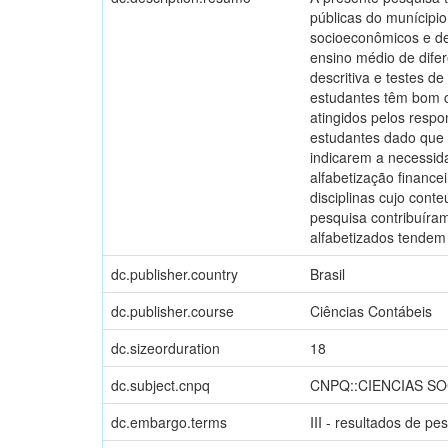
públicas do munícipio
socioeconômicos e dem
ensino médio de difer
descritiva e testes 
estudantes têm bom c
atingidos pelos respo
estudantes dado que 
indicarem a necessid
alfabetização finance
disciplinas cujo cont
pesquisa contribuíra
alfabetizados tendem 
dc.publisher.country
Brasil
dc.publisher.course
Ciências Contábeis
dc.sizeorduration
18
dc.subject.cnpq
CNPQ::CIENCIAS SO
dc.embargo.terms
III - resultados de p