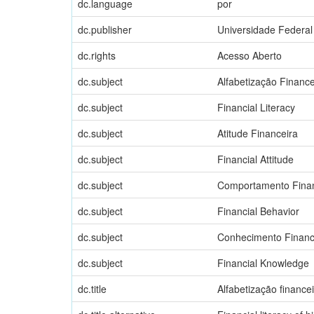
dc.language
por
dc.publisher
Universidade Federal
dc.rights
Acesso Aberto
dc.subject
Alfabetização Finance
dc.subject
Financial Literacy
dc.subject
Atitude Financeira
dc.subject
Financial Attitude
dc.subject
Comportamento Finan
dc.subject
Financial Behavior
dc.subject
Conhecimento Financ
dc.subject
Financial Knowledge
dc.title
Alfabetização finance