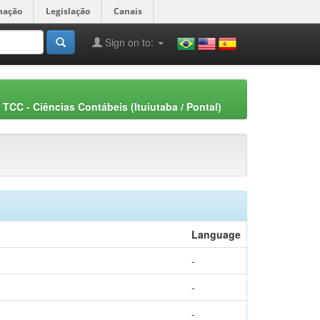
mação
Legislação
Canais
Sign on to:
TCC - Ciências Contábeis (Ituiutaba / Pontal)
Language
-
-
-