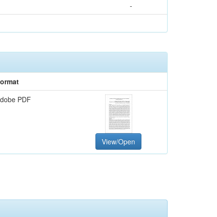
-
ormat
dobe PDF
View/Open