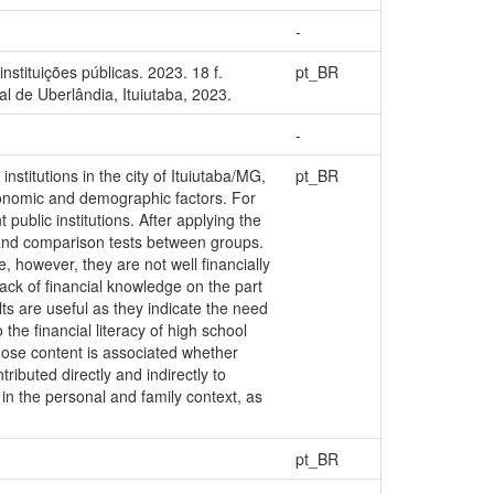
-
stituições públicas. 2023. 18 f.
pt_BR
 de Uberlândia, Ituiutaba, 2023.
-
institutions in the city of Ituiutaba/MG,
pt_BR
economic and demographic factors. For
 public institutions. After applying the
y and comparison tests between groups.
, however, they are not well financially
lack of financial knowledge on the part
ts are useful as they indicate the need
 the financial literacy of high school
whose content is associated whether
tributed directly and indirectly to
h in the personal and family context, as
pt_BR