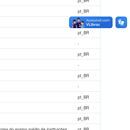
pt_BR
pt_BR
-
pt_BR
-
pt_BR
-
pt_BR
-
pt_BR
pt_BR
pt_BR
antes do ensino médio de instituições
pt_BR