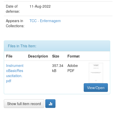
Date of
11-Aug-2022
defense:
Appears in
TCC - Enfermagem
Collections:
Files in This Item:
File
Description
Size
Format
Instrument
357.34
Adobe
oBasicRes
kB
PDF
uscitation.
pdf
View/Open
Show full item record