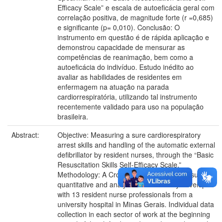
Efficacy Scale” e escala de autoeficácia geral com
correlação positiva, de magnitude forte (r =0,685)
e significante (p= 0,010). Conclusão: O
instrumento em questão é de rápida aplicação e
demonstrou capacidade de mensurar as
competências de reanimação, bem como a
autoeficácia do indivíduo. Estudo inédito ao
avaliar as habilidades de residentes em
enfermagem na atuação na parada
cardiorrespiratória, utilizando tal instrumento
recentemente validado para uso na população
brasileira.
Abstract:
Objective: Measuring a sure cardiorespiratory
arrest skills and handling of the automatic external
defibrillator by resident nurses, through the “Basic
Resuscitation Skills Self-Efficacy Scale.”
Methodology: A Cross-sectional study, census,
quantitative and analytical cohort study developed
with 13 resident nurse professionals from a
university hospital in Minas Gerais. Individual data
collection in each sector of work at the beginning