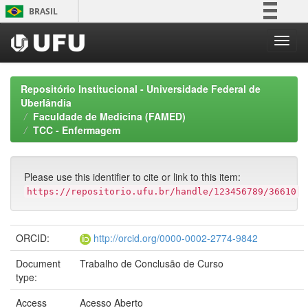
Skip
BRASIL
navigation
Simplifique!
Comunica BR
Participe
Repositório Institucional - Universidade Federal de
Acesso à informação
Uberlândia
Faculdade de Medicina (FAMED)
Legislação
TCC - Enfermagem
Canais
Please use this identifier to cite or link to this item:
https://repositorio.ufu.br/handle/123456789/36610
ORCID:
http://orcid.org/0000-0002-2774-9842
Document
Trabalho de Conclusão de Curso
type:
Access
Acesso Aberto