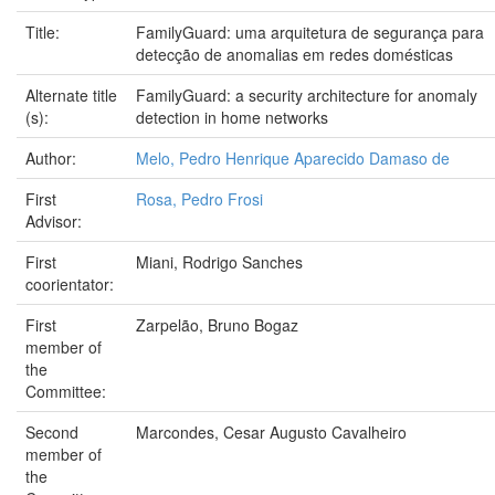
Title:
FamilyGuard: uma arquitetura de segurança para
detecção de anomalias em redes domésticas
Alternate title
FamilyGuard: a security architecture for anomaly
(s):
detection in home networks
Author:
Melo, Pedro Henrique Aparecido Damaso de
First
Rosa, Pedro Frosi
Advisor:
First
Miani, Rodrigo Sanches
coorientator:
First
Zarpelão, Bruno Bogaz
member of
the
Committee:
Second
Marcondes, Cesar Augusto Cavalheiro
member of
the