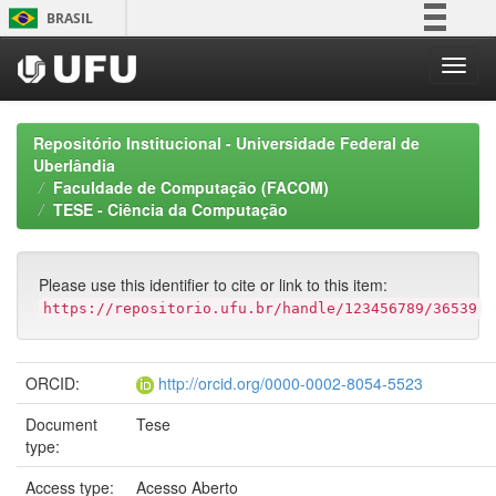
Skip
BRASIL
navigation
Simplifique!
Comunica BR
Participe
Repositório Institucional - Universidade Federal de
Acesso à informação
Uberlândia
Faculdade de Computação (FACOM)
Legislação
TESE - Ciência da Computação
Canais
Please use this identifier to cite or link to this item:
https://repositorio.ufu.br/handle/123456789/36539
ORCID:
http://orcid.org/0000-0002-8054-5523
Document
Tese
type:
Access type:
Acesso Aberto