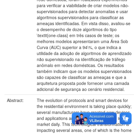
para verificar a viabilidade de criar modelos não-
supervisionados para detectar anomalias e usar
algoritmos supervisionados para classificar as
ameaças identificadas. Em vista disso, avaliou-se
o desempenho de doze algoritmos do tipo
\textit{one-class} em três casos de teste; os
melhores modelos apresentaram uma Área Sob
Curva (AUC) superior a 94\%, o que indica a
utilidade da adoção de algoritmos de aprendizado
não supervisionado na identificação de tráfego
anômalo em redes domésticas. Os resultados
também indicam que os modelos supervisionados
são capazes de classificar as ameaças e que a
arquitetura proposta pode fornecer uma camada
adicional de segurança ao cenário residencial.
Abstract:
The evolution of protocols and smart devices for
the residential environment is taking place quickly;
several manufacturers have created new devices
and applications and made them available in the
market daily. This technological transformation is
impacting several areas, one of which is the home