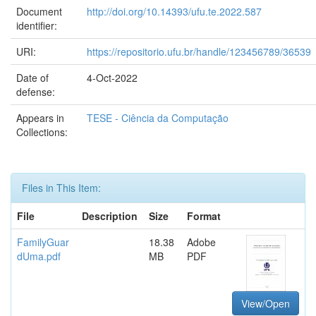
Document
http://doi.org/10.14393/ufu.te.2022.587
identifier:
URI:
https://repositorio.ufu.br/handle/123456789/36539
Date of
4-Oct-2022
defense:
Appears in
TESE - Ciência da Computação
Collections:
Files in This Item:
File
Description
Size
Format
FamilyGuar
18.38
Adobe
dUma.pdf
MB
PDF
View/Open