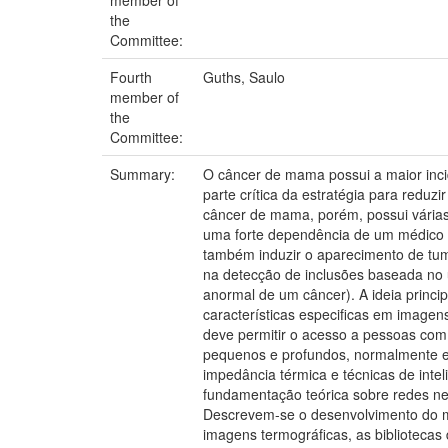
the
Committee:
Fourth
Guths, Saulo
member of
the
Committee:
Summary:
O câncer de mama possui a maior inc
parte crítica da estratégia para redu
câncer de mama, porém, possui várias 
uma forte dependência de um médico qu
também induzir o aparecimento de tum
na detecção de inclusões baseada no 
anormal de um câncer). A ideia princip
características especificas em imagens
deve permitir o acesso a pessoas com d
pequenos e profundos, normalmente ex
impedância térmica e técnicas de inte
fundamentação teórica sobre redes neu
Descrevem-se o desenvolvimento do mo
imagens termográficas, as bibliotecas