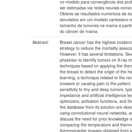
no modelo para convergência dos prob
ser estimadas via redes neurais convo
Obteve-se resultados numéricos da es
simulados em um modelo cartesiano e 
tamanho de tumores na mama a partir d
do câncer de mama.
Abstract:
Breast cancer has the highest incidence
strategy to reduce the mortality assoc
However, it has several limitations. Se
physician to identify tumors on X-ray i
techniques based on applying the ther
the breast to detect the origin of the 
learning, a technique related to the re
invasive or causing pain to the patient,
sensitivity to tiny and deep tumors, ty
impedance and artificial intelligence t
optimizers, activation functions, and 
the database from its solution are des
using convolutional neural networks, 
discuss the need for prior knowledge of
comparing the temperature and thermal 
thermographic images obtained from s