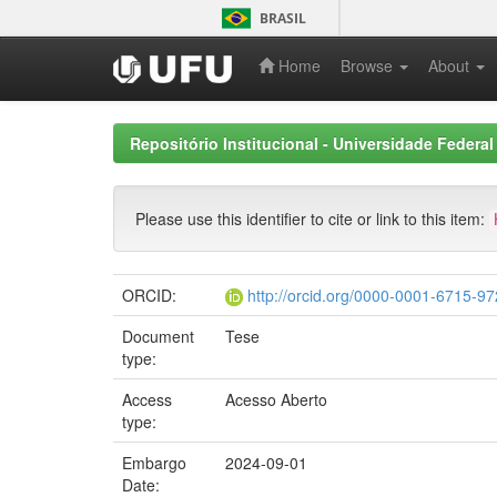
Skip
BRASIL
navigation
Home
Browse
About
Repositório Institucional - Universidade Federal
Please use this identifier to cite or link to this item:
ORCID:
http://orcid.org/0000-0001-6715-9
Document
Tese
type:
Access
Acesso Aberto
type:
Embargo
2024-09-01
Date: