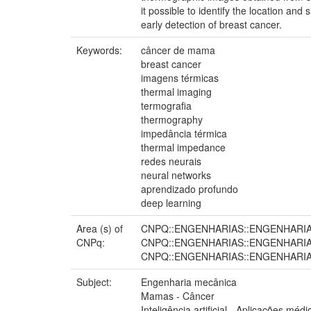
it possible to identify the location an
early detection of breast cancer.
Keywords:
câncer de mama
breast cancer
imagens térmicas
thermal imaging
termografia
thermography
impedância térmica
thermal impedance
redes neurais
neural networks
aprendizado profundo
deep learning
Area (s) of
CNPQ::ENGENHARIAS::ENGENHARI
CNPq:
CNPQ::ENGENHARIAS::ENGENHARI
CNPQ::ENGENHARIAS::ENGENHARI
Subject:
Engenharia mecânica
Mamas - Câncer
Inteligência artificial - Aplicações médi