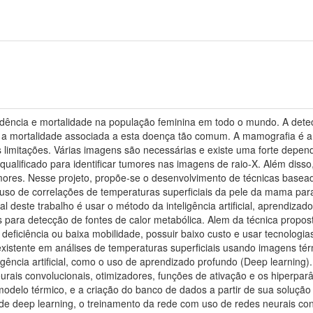
idência e mortalidade na população feminina em todo o mundo. A det
zir a mortalidade associada a esta doença tão comum. A mamografia é 
limitações. Várias imagens são necessárias e existe uma forte depend
alificado para identificar tumores nas imagens de raio-X. Além disso
ores. Nesse projeto, propõe-se o desenvolvimento de técnicas basea
uso de correlações de temperaturas superficiais da pele da mama para
al deste trabalho é usar o método da inteligência artificial, aprendiz
 para detecção de fontes de calor metabólica. Alem da técnica propost
eficiência ou baixa mobilidade, possuir baixo custo e usar tecnologia
istente em análises de temperaturas superficiais usando imagens tér
ligência artificial, como o uso de aprendizado profundo (Deep learnin
rais convolucionais, otimizadores, funções de ativação e os hiperpar
delo térmico, e a criação do banco de dados a partir de sua soluçã
 de deep learning, o treinamento da rede com uso de redes neurais co