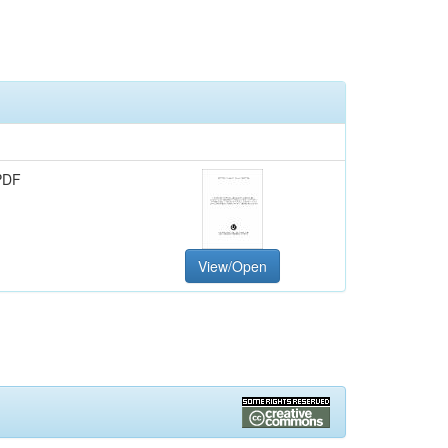
PDF
View/Open