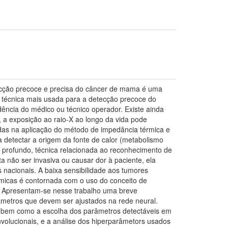
ecção precoce e precisa do câncer de mama é uma
a técnica mais usada para a detecção precoce do
ência do médico ou técnico operador. Existe ainda
, a exposição ao raio-X ao longo da vida pode
das na aplicação do método de impedância térmica e
 detectar a origem da fonte de calor (metabolismo
ado profundo, técnica relacionada ao reconhecimento de
a não ser invasiva ou causar dor à paciente, ela
s nacionais. A baixa sensibilidade aos tumores
micas é contornada com o uso do conceito de
g). Apresentam-se nesse trabalho uma breve
âmetros que devem ser ajustados na rede neural.
o bem como a escolha dos parâmetros detectáveis em
nvolucionais, e a análise dos hiperparâmetors usados