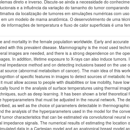
lemas direto e inverso. Discute-se ainda a necessidade do conhecime
lucionais e a influência da variação do tamanho do tumor comparando 
timativa da localização de tumores em simulações numéricas com uso
em um modelo de mama anatômica. O desenvolvimento de uma técnica q
e informações de temperatura e fluxo de calor superficiais é uma fe
 and mortality in the female population worldwide. Early and accurate de
iated with this prevalent disease. Mammography is the most used techniq
veral images are needed, and there is a strong dependence on the operato
mages. In addition, lifetime exposure to X-rays can also induce tumors.
mal impedance method and on detecting inclusions based on the use of c
heat source (abnormal metabolism of cancer). The main idea of this work i
cognition of specific features in images to detect sources of metabolic 
 it must allow access to people with disabilities or low mobility, have l
pically found in the analysis of surface temperatures using thermal imagi
echniques, such as deep learning. It has been shown a brief theoretical
the hyperparameters that must be adjusted in the neural network. The d
cribed, as well as the choice of parameters detectable in thermographic 
and the analysis of the hyperparameters used in the model for the con
 tumor characteristics that can be estimated via convolutional neural n
impedance signals. The numerical results of estimating the location o
imulated data in a Cartesian model and an anatomical breast model a