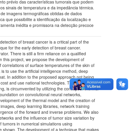
nto prévio das características tumorais que podem
os sinais de temperatura e da impedância térmica.
 de imagens termográficas obtidas de dados
ue possibilite a identificação da localização e
rramenta inédita e promissora na detecção precoce
tection of breast cancer is a critical part of the
ue for the early detection of breast cancer.
r. There is still a firm reliance on a qualified
 In this project, we propose the development of
orrelations of surface temperatures of the skin of
s to use the artificial intelligence method, deep
heat. In addition to the proposed approach not being
ow cost and use national technologies. The low
ng, is circumvented by utilizing the concept of thermal
 foundation on convolutional neural networks,
evelopment of the thermal model and the creation of
images, deep learning libraries, network training
vergence of the forward and inverse problems. We also
etworks and the influence of tumor size variation by
f tumors in numerical simulations using
re shown. The development of a technique that makes