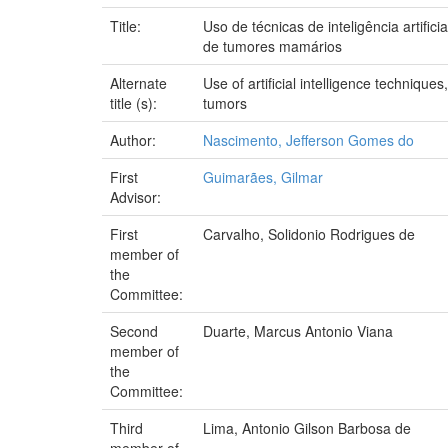
Title:
Uso de técnicas de inteligência artifi
de tumores mamários
Alternate
Use of artificial intelligence techniqu
title (s):
tumors
Author:
Nascimento, Jefferson Gomes do
First
Guimarães, Gilmar
Advisor:
First
Carvalho, Solidonio Rodrigues de
member of
the
Committee:
Second
Duarte, Marcus Antonio Viana
member of
the
Committee:
Third
Lima, Antonio Gilson Barbosa de
member of