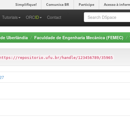
Simplifique!
Comunica BR
Participe
Acesso à infor
-->
Tutoriais
ORC
ID
Contact
 de Uberlândia
Faculdade de Engenharia Mecânica (FEMEC)
https://repositorio.ufu.br/handle/123456789/35965
727