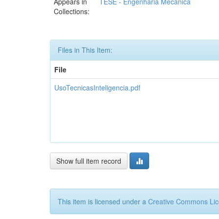
Appears in
TESE - Engenharia Mecânica
Collections:
Files in This Item:
File
UsoTecnicasInteligencia.pdf
Show full item record
This item is licensed under a
Creative Commons Li