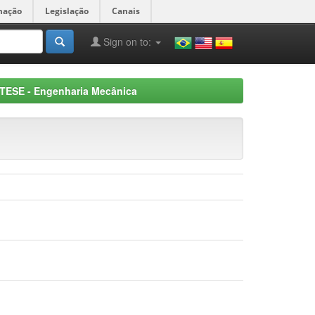
mação
Legislação
Canais
Sign on to:
TESE - Engenharia Mecânica