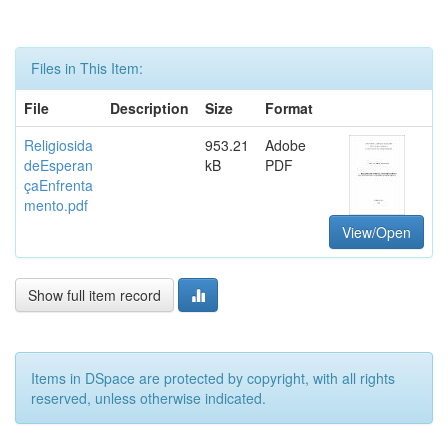
Files in This Item:
File
Description
Size
Format
Religiosida
953.21
Adobe
deEsperan
kB
PDF
çaEnfrenta
mento.pdf
View/Open
Show full item record
Items in DSpace are protected by copyright, with all rights
reserved, unless otherwise indicated.