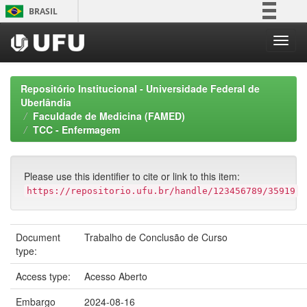
Skip
BRASIL
navigation
Simplifique!
Comunica BR
Participe
Repositório Institucional - Universidade Federal de
Acesso à informação
Uberlândia
Faculdade de Medicina (FAMED)
Legislação
TCC - Enfermagem
Canais
Please use this identifier to cite or link to this item:
https://repositorio.ufu.br/handle/123456789/35919
Document
Trabalho de Conclusão de Curso
type:
Access type:
Acesso Aberto
Embargo
2024-08-16